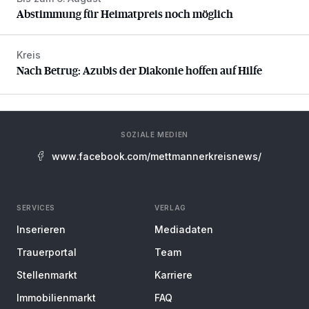
Abstimmung für Heimatpreis noch möglich
Abstimmung für Heimatpreis noch möglich
Kreis
Nach Betrug: Azubis der Diakonie hoffen auf Hilfe
Nach Betrug: Azubis der Diakonie hoffen auf Hilfe
SOZIALE MEDIEN
www.facebook.com/mettmannerkreisnews/
SERVICES
VERLAG
Inserieren
Mediadaten
Trauerportal
Team
Stellenmarkt
Karriere
Immobilienmarkt
FAQ