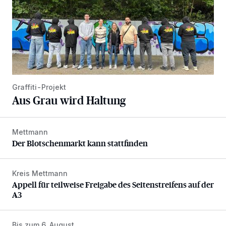
Graffiti-Projekt
Aus Grau wird Haltung
Mettmann
Der Blotschenmarkt kann stattfinden
Der Blotschenmarkt kann stattfinden
Kreis Mettmann
Appell für teilweise Freigabe des Seitenstreifens auf der A
Appell für teilweise Freigabe des Seitenstreifens auf der
A3
Bis zum 6. August