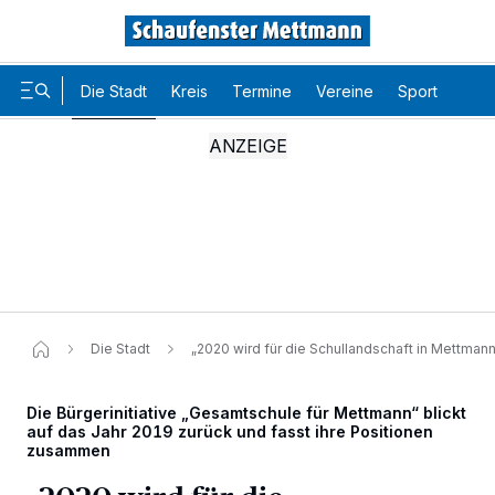
Die Stadt
Kreis
Termine
Vereine
Sport
Karr
Die Stadt
„2020 wird für die Schullandschaft in Mettman
Die Bürgerinitiative „Gesamtschule für Mettmann“ blickt
auf das Jahr 2019 zurück und fasst ihre Positionen
zusammen