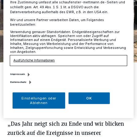
Ihre Zustimmung umfasst alle schaufenster-mettmann.de-Seiten und
schließt gem. Art. 49 Abs. 1 S. 1 lit. a DSGVO auch die
Datenverarbeitung außerhalb des EWR, z.B. in den USA ein.
Wir und unsere Partner verarbeiten Daten, um Folgendes
bereitzustellen:
Verwendung genauer Standortdaten. Endgeräteeigenschaften zur
Identifikation aktiv abfragen. Speichern von oder Zugriff auf
Informationen auf einem Endgerät. Personalisierte Werbung und
Inhalte, Messung von Werbeleistung und der Performance von
Inhalten, Zielgruppenforschung sowie Entwicklung und Verbesserung
von Angeboten.
Ausführliche Informationen
Die Bürgerinitiative ist seit 2018 aktiv und sammelte in der
Vergangenheit immer wieder Unterschriften für eine Gesamtschule
Impressum
in Mettmann wie hier am alten Waschbrett in der Innenstadt.
Datenschutz
Foto: Schaufenster Mettmann/Archiv
Einstellungen oder
OK
Ablehnen
„Das Jahr neigt sich zu Ende und wir blicken
zurück auf die Ereignisse in unserer