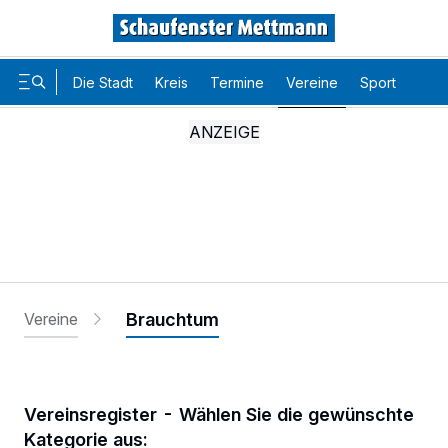
Die Stadt
Kreis
Termine
Vereine
Sport
Karr
Vereine
Brauchtum
Vereinsregister - Wählen Sie die gewünschte
Kategorie aus: