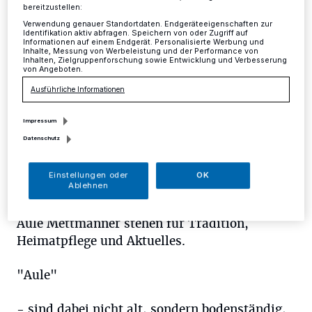
bereitzustellen:
Verwendung genauer Standortdaten. Endgeräteeigenschaften zur
Brauchtum
Identifikation aktiv abfragen. Speichern von oder Zugriff auf
Informationen auf einem Endgerät. Personalisierte Werbung und
Inhalte, Messung von Werbeleistung und der Performance von
Inhalten, Zielgruppenforschung sowie Entwicklung und Verbesserung
Bürger- und Heimatvereinigung Aule Mettmanner
von Angeboten.
e.V.
Ausführliche Informationen
Gründungsdatum:03.03.1952
Impressum
Datenschutz
Mitgliederstärke: 990
Einstellungen oder
OK
Ablehnen
Das bieten wir:
Aule Mettmanner stehen für Tradition,
Heimatpflege und Aktuelles.
"Aule"
- sind dabei nicht alt, sondern bodenständig,