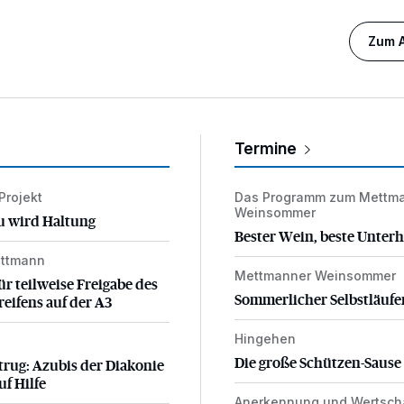
Zum A
Termine
-Projekt
Das Programm zum Mettm
u wird Haltung
Bester Wein, beste Unterh
Weinsommer
u wird Haltung
Bester Wein, beste Unter
ettmann
ür teilweise Freigabe des Seitenstreifens auf der A3
Mettmanner Weinsommer
Sommerlicher Selbstläufer
ür teilweise Freigabe des
Sommerlicher Selbstläufe
reifens auf der A3
Hingehen
Die große Schützen-Sau
rug: Azubis der Diakonie hoffen auf Hilfe
Die große Schützen-Sause
trug: Azubis der Diakonie
uf Hilfe
Anerkennung und Wertsch