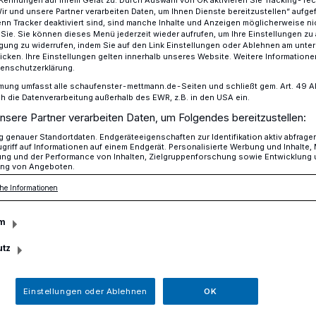
Kennungen auf Ihrem Gerät zu. Durch Auswahl von OK aktivieren Sie Tracking-Te
Wir und unsere Partner verarbeiten Daten, um Ihnen Dienste bereitzustellen“ aufge
n Tracker deaktiviert sind, sind manche Inhalte und Anzeigen möglicherweise ni
r Sie. Sie können dieses Menü jederzeit wieder aufrufen, um Ihre Einstellungen zu
ligung zu widerrufen, indem Sie auf den Link Einstellungen oder Ablehnen am unte
icken. Ihre Einstellungen gelten innerhalb unseres Website. Weitere Informationen
tenschutzerklärung.
mung umfasst alle schaufenster-mettmann.de-Seiten und schließt gem. Art. 49 Abs.
die Datenverarbeitung außerhalb des EWR, z.B. in den USA ein.
nsere Partner verarbeiten Daten, um Folgendes bereitzustellen:
Am 11. und 12. Juli 2026
m Golfclub Mettmann
genauer Standortdaten. Endgeräteeigenschaften zur Identifikation aktiv abfrage
griff auf Informationen auf einem Endgerät. Personalisierte Werbung und Inhalte
Deutsche
ung und der Performance von Inhalten, Zielgruppenforschung sowie Entwicklung
ng von Angeboten.
Mannschaftsmeist
he Informationen
der Jungen im Gol
m
Mettmann
utz
Der GolfclubMettmann ist am 11
12. Juli 2026 erneut Gastgeber 
Regionalfinale der Deutschen
Einstellungen oder Ablehnen
OK
Mannschaftsmeisterschaften der