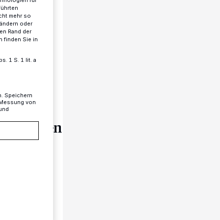
chnologien für
führten
cht mehr so
 ändern oder
ren Rand der
 finden Sie in
 1 S. 1 lit. a
n. Speichern
, Messung von
 und
erschaften
fclub
. und
für das