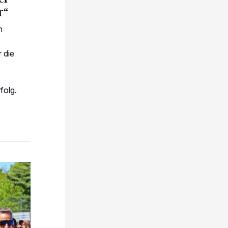
r“
n
 die
folg.