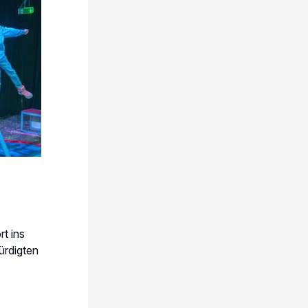
t ins
ürdigten