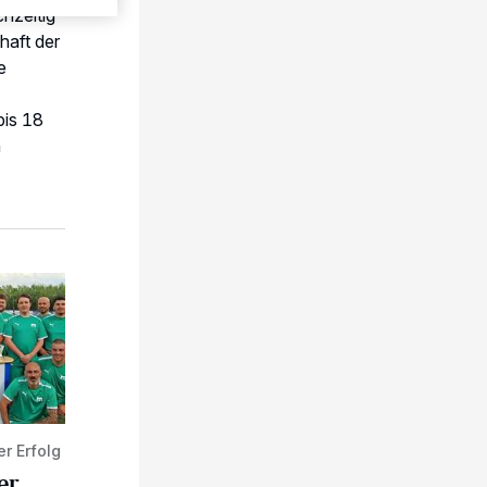
chzeitig
aft der
e
bis 18
n
önste Turnier“
r Erfolg
er