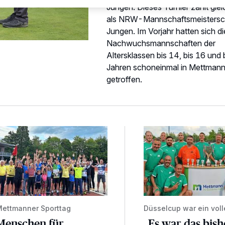
Jungen. Dieses Turnier zählt glei
als NRW-Mannschaftsmeistersch
Jungen. Im Vorjahr hatten sich di
Nachwuchsmannschaften der
Altersklassen bis 14, bis 16 und 
Jahren schoneinmal in Mettman
getroffen.
enschen für Bewegung begeistern
„Es war das bisher sch
ettmanner Sporttag
Düsselcup war ein volle
Menschen für
„Es war das bish