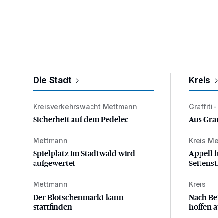
Die Stadt
Kreis
Kreisverkehrswacht Mettmann
Graffiti
Sicherheit auf dem Pedelec
Aus Gra
Sicherheit auf dem Pedelec
Aus Gra
Mettmann
Kreis M
Spielplatz im Stadtwald wird aufgewertet
Appell f
Spielplatz im Stadtwald wird
Appell f
aufgewertet
Seitenst
Mettmann
Kreis
Der Blotschenmarkt kann stattfinden
Nach Bet
Der Blotschenmarkt kann
Nach Be
stattfinden
hoffen a