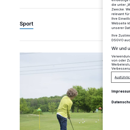
eindeutige 
die unter „
Zwecke. Wen
relevant fü
Ihre Einwil
Sport
Webseite kl
unserer Da
Ihre Zustim
DSGVO auch 
Wir und u
Deutsche Mannschaftsmeisterschaften der Jungen i
Verwendung 
von oder Zu
Werbeleist
Verbesseru
Ausführlic
Impressu
Datensch