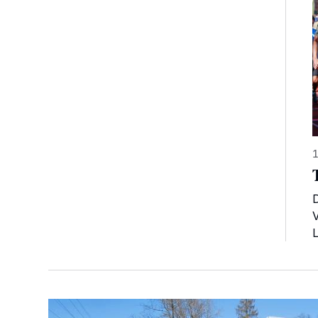
1
D
V
L
RV Edelweiß: Verheißungsvoller Saisonstart