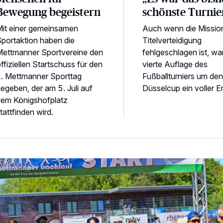
Bewegung begeistern
schönste Turnie
it einer gemeinsamen
Auch wenn die Missio
portaktion haben die
Titelverteidigung
ettmanner Sportvereine den
fehlgeschlagen ist, war
ffiziellen Startschuss für den
vierte Auflage des
. Mettmanner Sporttag
Fußballturniers um den
egeben, der am 5. Juli auf
Düsselcup ein voller Er
em Königshofplatz
tattfinden wird.
eilnahme-Rekord beim „Bachlauf“