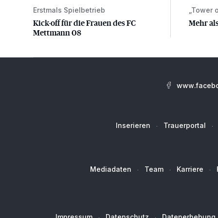
Erstmals Spielbetrieb
„Tower o
Kick-off für die Frauen des FC Mettmann 08
Mehr als
Kick-off für die Frauen des FC
Mehr als
Mettmann 08
www.facebo
Inserieren
Trauerportal
Mediadaten
Team
Karriere
Impressum
Datenschutz
Datenerhebung