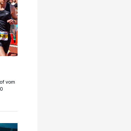
hof vom
30