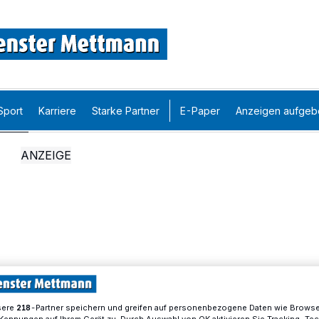
Sport
Karriere
Starke Partner
E-Paper
Anzeigen aufgeb
sere
-Partner speichern und greifen auf personenbezogene Daten wie Brows
218