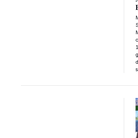
M
S
M
o
1
g
d
s
T