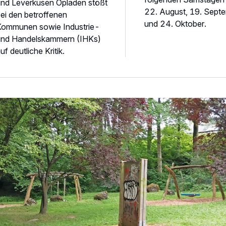
nd Leverkusen Opladen stößt
22. August, 19. Sept
ei den betroffenen
und 24. Oktober.
Kommunen sowie Industrie-
und Handelskammern (IHKs)
uf deutliche Kritik.
pielplatz im Stadtwald wird aufgewertet