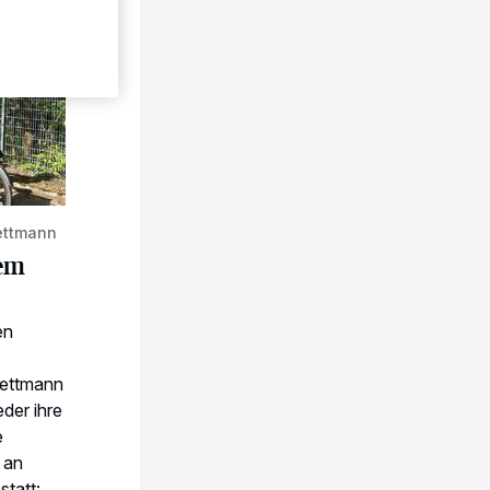
delec
ettmann
dem
en
Mettmann
der ihre
e
 an
tatt: