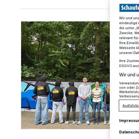
Wir und un
eindeutige 
Aus Grau wird Haltung
die unter „
Zwecke. Wen
relevant fü
Ihre Einwil
Webseite kl
unserer Da
Ihre Zustim
DSGVO auch 
Wir und u
Verwendung 
von oder Zu
Werbeleist
Verbesseru
Ausführlic
Impressu
Datensch