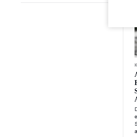
A
K
S
a