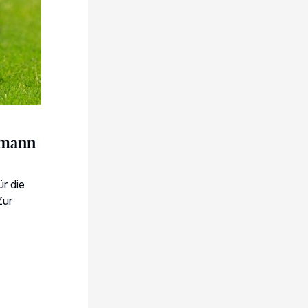
ttmann
r die
Zur