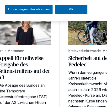
Einstellungen oder Ablehnen
OK
ppell für teilweise Freigabe des Seitenstreifens auf der A3
Sicherheit auf dem Pe
reis Mettmann
Kreisverkehrswacht M
Appell für teilweise
Sicherheit auf 
Freigabe des
Pedelec
Seitenstreifens auf der
Wie in den vergangen
A3
Jahren bietet die
Kreisverkehrswacht 
Die Absage des Bundes an
auch im Jahr 2026 wie
eine Temporäre
Pedelec-Kurse an. Di
eitenstreifenfreigabe (TSF)
nächsten Kurse finden
uf der A3 zwischen Hilden
folgenden Samstagen s