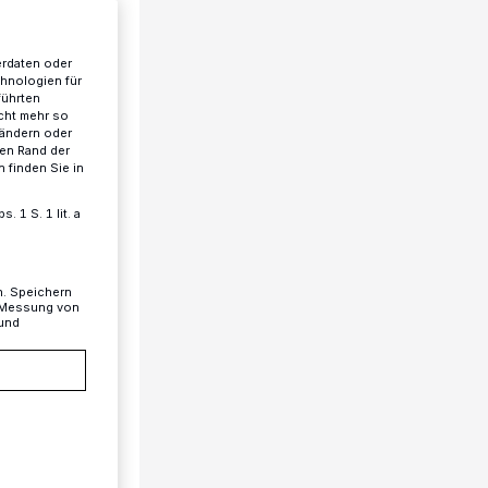
erdaten oder
chnologien für
führten
tung
cht mehr so
 ändern oder
ren Rand der
, ziehen
 finden Sie in
ße
ekt,
 1 S. 1 lit. a
erk auf
n. Speichern
, Messung von
 und
s