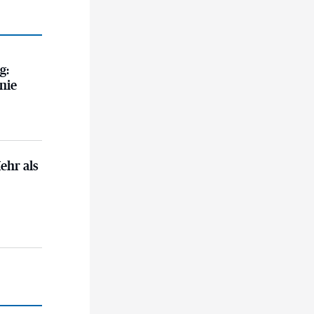
 Diakonie hoffen auf Hilfe
g:
nie
al
ehr als