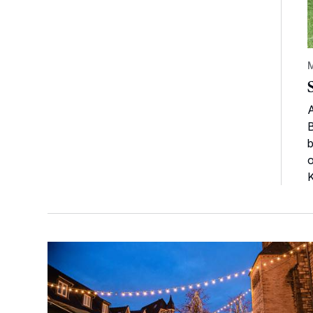
A
B
b
o
K
Der Blotschenmarkt kann stattfinden