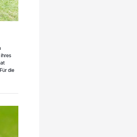
n
ihres
hat
Für die