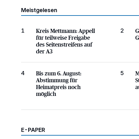
Meistgelesen
Appell für teilweise Freigabe des Seitenstreifen
Aus Gr
Kreis Mettmann:
Appell
G
1
2
für teilweise Freigabe
G
des Seitenstreifens auf
der A3
Abstimmung für Heimatpreis noch möglich
Spielpl
Bis zum 6. August:
M
4
5
Abstimmung für
S
Heimatpreis noch
a
möglich
E-PAPER