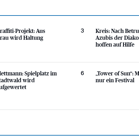
s auf der A3
au wird Haltung
Nach Betrug: Azubis der
raffiti-Projekt:
Aus
Kreis:
Nach Betru
3
rau wird Haltung
Azubis der Diako
hoffen auf Hilfe
atz im Stadtwald wird aufgewertet
Mehr als nur ein Festiv
ettmann:
Spielplatz im
„Tower of Sun“:
M
6
tadtwald wird
nur ein Festival
ufgewertet