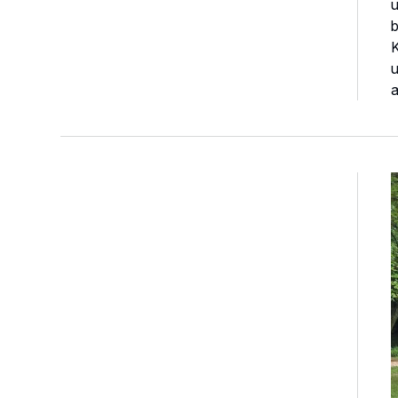
u
b
a
S