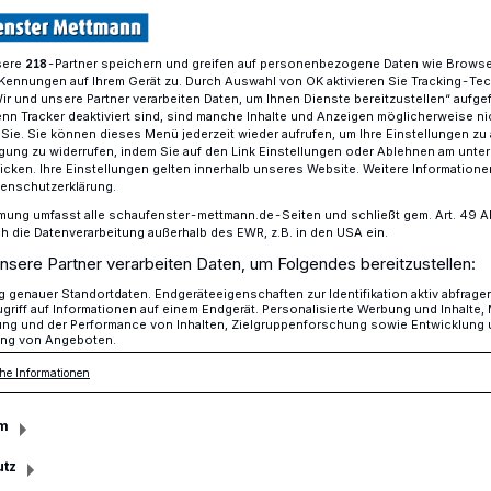
sere
-Partner speichern und greifen auf personenbezogene Daten wie Brows
218
Kennungen auf Ihrem Gerät zu. Durch Auswahl von OK aktivieren Sie Tracking-Te
Graffiti-Projekt
Wir und unsere Partner verarbeiten Daten, um Ihnen Dienste bereitzustellen“ aufge
Aus Grau wird Hal
n Tracker deaktiviert sind, sind manche Inhalte und Anzeigen möglicherweise ni
r Sie. Sie können dieses Menü jederzeit wieder aufrufen, um Ihre Einstellungen zu
ligung zu widerrufen, indem Sie auf den Link Einstellungen oder Ablehnen am unte
Wo früher grauer Putz dominierte
icken. Ihre Einstellungen gelten innerhalb unseres Website. Weitere Informationen
nun kräftige Farben und drei gro
tenschutzerklärung.
Begriffe die Blicke auf sich: Resp
mung umfasst alle schaufenster-mettmann.de-Seiten und schließt gem. Art. 49 Abs.
die Datenverarbeitung außerhalb des EWR, z.B. in den USA ein.
Vielfalt und Freiheit. Das Kunstw
nsere Partner verarbeiten Daten, um Folgendes bereitzustellen:
der einst tristen Betonwand am
Lehrerparkplatz der Städtischen
genauer Standortdaten. Endgeräteeigenschaften zur Identifikation aktiv abfrage
griff auf Informationen auf einem Endgerät. Personalisierte Werbung und Inhalte
Gesamtschule Haan entstand im
ung und der Performance von Inhalten, Zielgruppenforschung sowie Entwicklung
ng von Angeboten.
Rahmen des Graffiti-Projekts de
Vereins Neue Wege.
he Informationen
m
utz