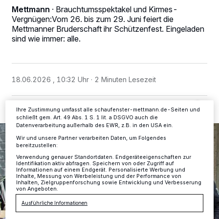
Mettmann
·
Brauchtumsspektakel und Kirmes-
Wir und unsere
-Partner speichern und greifen auf
218
Vergnügen:Vom 26. bis zum 29. Juni feiert die
personenbezogene Daten wie Browserdaten oder eindeutige
Kennungen auf Ihrem Gerät zu. Durch Auswahl von OK aktivieren Sie
Mettmanner Bruderschaft ihr Schützenfest. Eingeladen
Tracking-Technologien für die unter „Wir und unsere Partner
sind wie immer: alle.
verarbeiten Daten, um Ihnen Dienste bereitzustellen“ aufgeführten
Zwecke. Wenn Tracker deaktiviert sind, sind manche Inhalte und
Anzeigen möglicherweise nicht mehr so relevant für Sie. Sie können
dieses Menü jederzeit wieder aufrufen, um Ihre Einstellungen zu
ändern oder Ihre Einwilligung zu widerrufen, indem Sie auf den Link
18.06.2026 , 10:32 Uhr
2 Minuten Lesezeit
Einstellungen oder Ablehnen am unteren Rand der Webseite klicken.
Ihre Einstellungen gelten innerhalb unseres Website. Weitere
Informationen finden Sie in unserer Datenschutzerklärung.
Ihre Zustimmung umfasst alle schaufenster-mettmann.de-Seiten und
schließt gem. Art. 49 Abs. 1 S. 1 lit. a DSGVO auch die
Datenverarbeitung außerhalb des EWR, z.B. in den USA ein.
Wir und unsere Partner verarbeiten Daten, um Folgendes
bereitzustellen:
Verwendung genauer Standortdaten. Endgeräteeigenschaften zur
Identifikation aktiv abfragen. Speichern von oder Zugriff auf
Informationen auf einem Endgerät. Personalisierte Werbung und
Inhalte, Messung von Werbeleistung und der Performance von
Inhalten, Zielgruppenforschung sowie Entwicklung und Verbesserung
von Angeboten.
Ausführliche Informationen