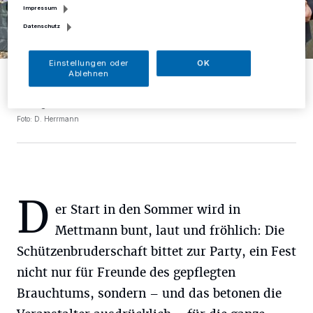
Impressum
Datenschutz
Einstellungen oder
OK
Das Schützenfest wird bunt, dafür sorgen Daniel Gebauer, Volker
Ablehnen
Stein, Luca Bochskandel, Soeren Gamper (von links) und natürlich
viele weitere Menschen, die zum Gelingen der Feierlichkeiten
beitragen.
Foto: D. Herrmann
D
er Start in den Sommer wird in
Mettmann bunt, laut und fröhlich: Die
Schützenbruderschaft bittet zur Party, ein Fest
nicht nur für Freunde des gepflegten
Brauchtums, sondern – und das betonen die