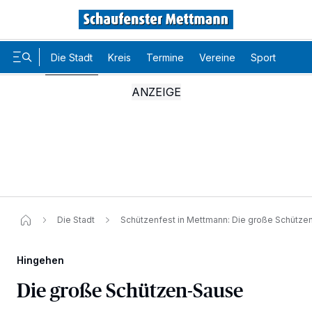
Die Stadt
Kreis
Termine
Vereine
Sport
Karr
Die Stadt
Schützenfest in Mettmann: Die große Schütz
Hingehen
Die große Schützen-Sause