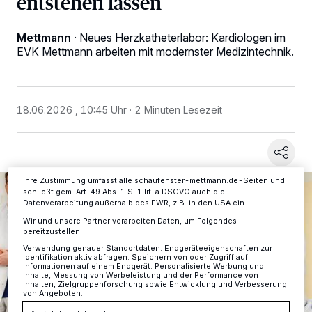
entstehen lassen
Mettmann
·
Neues Herzkatheterlabor: Kardiologen im
Wir und unsere
-Partner speichern und greifen auf
218
EVK Mettmann arbeiten mit modernster Medizintechnik.
personenbezogene Daten wie Browserdaten oder eindeutige
Kennungen auf Ihrem Gerät zu. Durch Auswahl von OK aktivieren Sie
Tracking-Technologien für die unter „Wir und unsere Partner
verarbeiten Daten, um Ihnen Dienste bereitzustellen“ aufgeführten
Zwecke. Wenn Tracker deaktiviert sind, sind manche Inhalte und
Anzeigen möglicherweise nicht mehr so relevant für Sie. Sie können
18.06.2026 , 10:45 Uhr
2 Minuten Lesezeit
dieses Menü jederzeit wieder aufrufen, um Ihre Einstellungen zu
ändern oder Ihre Einwilligung zu widerrufen, indem Sie auf den Link
Einstellungen oder Ablehnen am unteren Rand der Webseite klicken.
Ihre Einstellungen gelten innerhalb unseres Website. Weitere
Informationen finden Sie in unserer Datenschutzerklärung.
Ihre Zustimmung umfasst alle schaufenster-mettmann.de-Seiten und
schließt gem. Art. 49 Abs. 1 S. 1 lit. a DSGVO auch die
Datenverarbeitung außerhalb des EWR, z.B. in den USA ein.
Wir und unsere Partner verarbeiten Daten, um Folgendes
bereitzustellen:
Verwendung genauer Standortdaten. Endgeräteeigenschaften zur
Identifikation aktiv abfragen. Speichern von oder Zugriff auf
Informationen auf einem Endgerät. Personalisierte Werbung und
Inhalte, Messung von Werbeleistung und der Performance von
Inhalten, Zielgruppenforschung sowie Entwicklung und Verbesserung
von Angeboten.