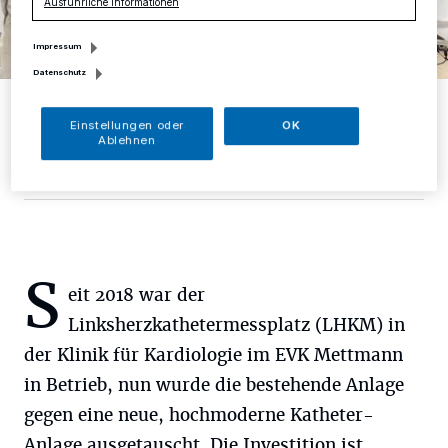
Ausführliche Informationen
Impressum
Datenschutz
Von links: Oberarzt Dr. med. Philipp Baldia, Chefarzt Dr. med. Georg
Haltern, Oberärztin Dr. med. Eva Schmitz, Oberarzt Petros
Einstellungen oder
OK
Kolliopoulos, Oberarzt Dr. med. Thomas Oetken und Oberarzt Dr.
Ablehnen
med. Hassan Jandali.
Foto: EVK Mettmann
S
eit 2018 war der
Linksherzkathetermessplatz (LHKM) in
der Klinik für Kardiologie im EVK Mettmann
in Betrieb, nun wurde die bestehende Anlage
gegen eine neue, hochmoderne Katheter-
Anlage ausgetauscht. Die Investition ist