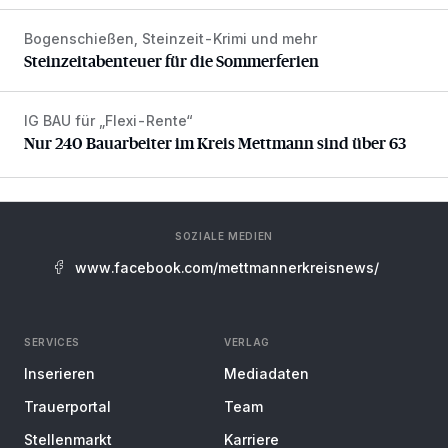
Bogenschießen, Steinzeit-Krimi und mehr
Steinzeitabenteuer für die Sommerferien
Steinzeitabenteuer für die Sommerferien
IG BAU für „Flexi-Rente“
Nur 240 Bauarbeiter im Kreis Mettmann sind über 63
Nur 240 Bauarbeiter im Kreis Mettmann sind über 63
SOZIALE MEDIEN
www.facebook.com/mettmannerkreisnews/
SERVICES
VERLAG
Inserieren
Mediadaten
Trauerportal
Team
Stellenmarkt
Karriere