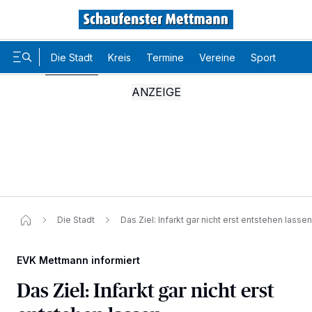
Die Stadt
Kreis
Termine
Vereine
Sport
Karr
Die Stadt
Das Ziel: Infarkt gar nicht erst entstehen lassen
EVK Mettmann informiert
Das Ziel: Infarkt gar nicht erst