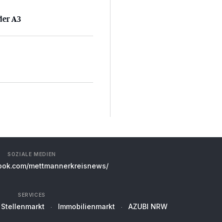
 der A3
der A3
SOZIALE MEDIEN
ok.com/mettmannerkreisnews/
SERVICES
Stellenmarkt
Immobilienmarkt
AZUBI NRW