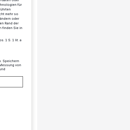
erdaten oder
chnologien für
führten
cht mehr so
 ändern oder
ren Rand der
 finden Sie in
 1 S. 1 lit. a
n. Speichern
, Messung von
 und