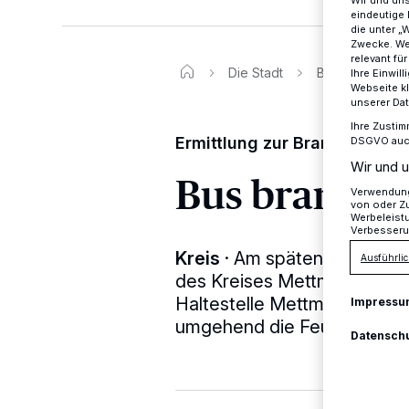
Wir und un
eindeutige 
die unter „
Zwecke. Wen
relevant fü
Die Stadt
Bus brannte in
Ihre Einwil
Webseite kl
unserer Da
Ihre Zustim
Ermittlung zur Brandursache
DSGVO auch 
Wir und u
Bus brannte
Verwendung 
von oder Zu
Werbeleist
Verbesseru
Kreis
·
Am späten Mittwochab
Ausführlic
des Kreises Mettmann um 2
Haltestelle Mettmann Zentr
Impressu
umgehend die Feuerwehr Me
Datensch