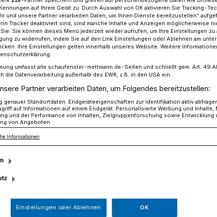
sere
-Partner speichern und greifen auf personenbezogene Daten wie Brows
218
Kennungen auf Ihrem Gerät zu. Durch Auswahl von OK aktivieren Sie Tracking-Te
Wir und unsere Partner verarbeiten Daten, um Ihnen Dienste bereitzustellen“ aufge
n Tracker deaktiviert sind, sind manche Inhalte und Anzeigen möglicherweise ni
r Sie. Sie können dieses Menü jederzeit wieder aufrufen, um Ihre Einstellungen zu
 Mettmann-Mitte Ermittlung zur Brandursache
ligung zu widerrufen, indem Sie auf den Link Einstellungen oder Ablehnen am unte
icken. Ihre Einstellungen gelten innerhalb unseres Website. Weitere Informationen
tenschutzerklärung.
mung umfasst alle schaufenster-mettmann.de-Seiten und schließt gem. Art. 49 Abs.
die Datenverarbeitung außerhalb des EWR, z.B. in den USA ein.
nsere Partner verarbeiten Daten, um Folgendes bereitzustellen:
 in Mettmann-Mitte
genauer Standortdaten. Endgeräteeigenschaften zur Identifikation aktiv abfrage
griff auf Informationen auf einem Endgerät. Personalisierte Werbung und Inhalte
ung und der Performance von Inhalten, Zielgruppenforschung sowie Entwicklung
ng von Angeboten.
end, den 24. Juni, wurde der Leitstelle
he Informationen
2.25 Uhr ein brennender Bus an der
um gemeldet. Daraufhin alarmierte diese
m
ttmann zur Einsatzadresse.
utz
Einstellungen oder Ablehnen
OK