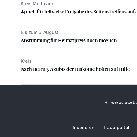
Kreis Mettmann
Appell für teilweise Freigabe des Seitenstreifens auf
Appell für teilweise Freigabe des Seitenstreifens auf 
Bis zum 6. August
Abstimmung für Heimatpreis noch möglich
Abstimmung für Heimatpreis noch möglich
Kreis
Nach Betrug: Azubis der Diakonie hoffen auf Hilfe
Nach Betrug: Azubis der Diakonie hoffen auf Hilfe
www.facebo
Inserieren
Trauerportal