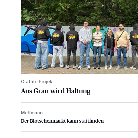
Graffiti-Projekt
Aus Grau wird Haltung
Mettmann
Der Blotschenmarkt kann stattfinden
Der Blotschenmarkt kann stattfinden