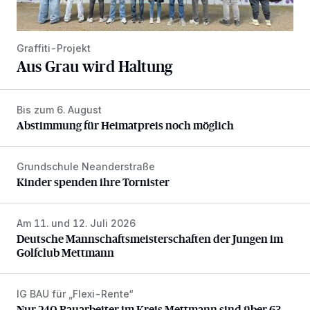
Graffiti-Projekt
Aus Grau wird Haltung
Bis zum 6. August
Abstimmung für Heimatpreis noch möglich
Abstimmung für Heimatpreis noch möglich
Grundschule Neanderstraße
Kinder spenden ihre Tornister
Kinder spenden ihre Tornister
Am 11. und 12. Juli 2026
Deutsche Mannschaftsmeisterschaften der Jungen im Gol
Deutsche Mannschaftsmeisterschaften der Jungen im
Golfclub Mettmann
IG BAU für „Flexi-Rente“
Nur 240 Bauarbeiter im Kreis Mettmann sind über 63
Nur 240 Bauarbeiter im Kreis Mettmann sind über 63