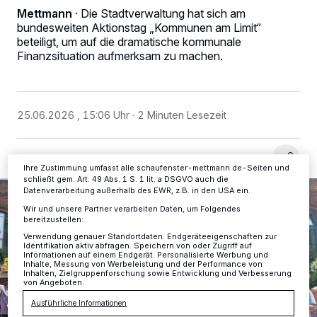
Mettmann
·
Die Stadtverwaltung hat sich am
bundesweiten Aktionstag „Kommunen am Limit“
Wir und unsere
-Partner speichern und greifen auf
218
personenbezogene Daten wie Browserdaten oder eindeutige
beteiligt, um auf die dramatische kommunale
Kennungen auf Ihrem Gerät zu. Durch Auswahl von OK aktivieren Sie
Finanzsituation aufmerksam zu machen.
Tracking-Technologien für die unter „Wir und unsere Partner
verarbeiten Daten, um Ihnen Dienste bereitzustellen“ aufgeführten
Zwecke. Wenn Tracker deaktiviert sind, sind manche Inhalte und
Anzeigen möglicherweise nicht mehr so relevant für Sie. Sie können
dieses Menü jederzeit wieder aufrufen, um Ihre Einstellungen zu
25.06.2026 , 15:06 Uhr
2 Minuten Lesezeit
ändern oder Ihre Einwilligung zu widerrufen, indem Sie auf den Link
Einstellungen oder Ablehnen am unteren Rand der Webseite klicken.
Ihre Einstellungen gelten innerhalb unseres Website. Weitere
Informationen finden Sie in unserer Datenschutzerklärung.
Ihre Zustimmung umfasst alle schaufenster-mettmann.de-Seiten und
schließt gem. Art. 49 Abs. 1 S. 1 lit. a DSGVO auch die
Datenverarbeitung außerhalb des EWR, z.B. in den USA ein.
Wir und unsere Partner verarbeiten Daten, um Folgendes
bereitzustellen:
Verwendung genauer Standortdaten. Endgeräteeigenschaften zur
Identifikation aktiv abfragen. Speichern von oder Zugriff auf
Informationen auf einem Endgerät. Personalisierte Werbung und
Inhalte, Messung von Werbeleistung und der Performance von
Inhalten, Zielgruppenforschung sowie Entwicklung und Verbesserung
von Angeboten.
Ausführliche Informationen