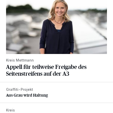
Kreis Mettmann
Appell für teilweise Freigabe des
Seitenstreifens auf der A3
Graffiti-Projekt
Aus Grau wird Haltung
Aus Grau wird Haltung
Kreis
Nach Betrug: Azubis der Diakonie hoffen auf Hilfe