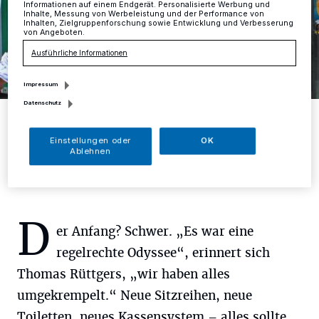
Informationen auf einem Endgerät. Personalisierte Werbung und
Inhalte, Messung von Werbeleistung und der Performance von
Inhalten, Zielgruppenforschung sowie Entwicklung und Verbesserung
von Angeboten.
Ausführliche Informationen
Impressum
Datenschutz
Thomas Rüttgers (links) und sein Sohn Julian betreiben seit zehn
Jahren das Weltspiegel Kino in Mettmann. Und das sehr erfolgreich.
Foto: D. Herrmann
Einstellungen oder
OK
Ablehnen
D
er Anfang? Schwer. „Es war eine
regelrechte Odyssee“, erinnert sich
Thomas Rüttgers, „wir haben alles
umgekrempelt.“ Neue Sitzreihen, neue
Toiletten, neues Kassensystem – alles sollte