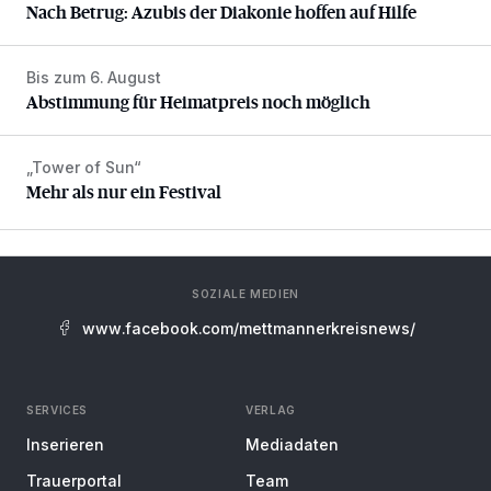
Nach Betrug: Azubis der Diakonie hoffen auf Hilfe
Bis zum 6. August
Abstimmung für Heimatpreis noch möglich
Abstimmung für Heimatpreis noch möglich
„Tower of Sun“
Mehr als nur ein Festival
Mehr als nur ein Festival
SOZIALE MEDIEN
www.facebook.com/mettmannerkreisnews/
SERVICES
VERLAG
Inserieren
Mediadaten
Trauerportal
Team