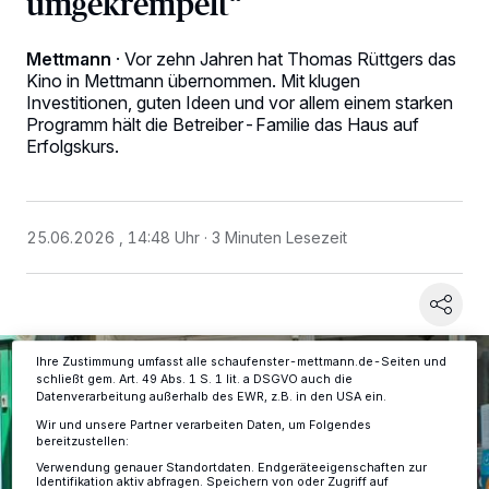
umgekrempelt“
Mettmann
·
Vor zehn Jahren hat Thomas Rüttgers das
Kino in Mettmann übernommen. Mit klugen
Investitionen, guten Ideen und vor allem einem starken
Programm hält die Betreiber-Familie das Haus auf
Wir und unsere
-Partner speichern und greifen auf
Erfolgskurs.
218
personenbezogene Daten wie Browserdaten oder eindeutige
Kennungen auf Ihrem Gerät zu. Durch Auswahl von OK aktivieren Sie
Tracking-Technologien für die unter „Wir und unsere Partner
verarbeiten Daten, um Ihnen Dienste bereitzustellen“ aufgeführten
Zwecke. Wenn Tracker deaktiviert sind, sind manche Inhalte und
25.06.2026 , 14:48 Uhr
3 Minuten Lesezeit
Anzeigen möglicherweise nicht mehr so relevant für Sie. Sie können
dieses Menü jederzeit wieder aufrufen, um Ihre Einstellungen zu
ändern oder Ihre Einwilligung zu widerrufen, indem Sie auf den Link
Einstellungen oder Ablehnen am unteren Rand der Webseite klicken.
Ihre Einstellungen gelten innerhalb unseres Website. Weitere
Informationen finden Sie in unserer Datenschutzerklärung.
Ihre Zustimmung umfasst alle schaufenster-mettmann.de-Seiten und
schließt gem. Art. 49 Abs. 1 S. 1 lit. a DSGVO auch die
Datenverarbeitung außerhalb des EWR, z.B. in den USA ein.
Wir und unsere Partner verarbeiten Daten, um Folgendes
bereitzustellen:
Verwendung genauer Standortdaten. Endgeräteeigenschaften zur
Identifikation aktiv abfragen. Speichern von oder Zugriff auf