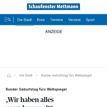
Die Stadt
Kreis
Termine
Vereine
Sport
Karr
Die Stadt
Runder Geburtstag fürs Weltspiegel
Runder Geburtstag fürs Weltspiegel
„Wir haben alles