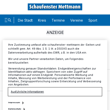
Kennungen auf Ihrem Gerät zu. Durch Auswahl von OK aktivieren Sie
Tracking-Technologien für die unter „Wir und unsere Partner
verarbeiten Daten, um Ihnen Dienste bereitzustellen“ aufgeführten
Zwecke. Wenn Tracker deaktiviert sind, sind manche Inhalte und
Anzeigen möglicherweise nicht mehr so relevant für Sie. Sie können
Die Stadt
Kreis
Termine
Vereine
Sport
Karr
dieses Menü jederzeit wieder aufrufen, um Ihre Einstellungen zu
ändern oder Ihre Einwilligung zu widerrufen, indem Sie auf den Link
Einstellungen oder Ablehnen am unteren Rand der Webseite klicken.
Ihre Einstellungen gelten innerhalb unseres Website. Weitere
Informationen finden Sie in unserer Datenschutzerklärung.
Ihre Zustimmung umfasst alle schaufenster-mettmann.de-Seiten und
schließt gem. Art. 49 Abs. 1 S. 1 lit. a DSGVO auch die
Datenverarbeitung außerhalb des EWR, z.B. in den USA ein.
Wir und unsere Partner verarbeiten Daten, um Folgendes
bereitzustellen:
Verwendung genauer Standortdaten. Endgeräteeigenschaften zur
Identifikation aktiv abfragen. Speichern von oder Zugriff auf
Informationen auf einem Endgerät. Personalisierte Werbung und
Service
Mediadaten
Inhalte, Messung von Werbeleistung und der Performance von
Inhalten, Zielgruppenforschung sowie Entwicklung und Verbesserung
von Angeboten.
Ausführliche Informationen
Hier klicken
Impressum
Datenschutz