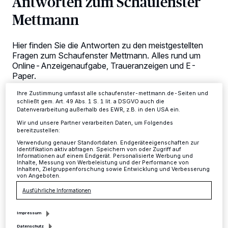
Antworten zum Schaufenster
Kennungen auf Ihrem Gerät zu. Durch Auswahl von OK aktivieren Sie
Mettmann
Tracking-Technologien für die unter „Wir und unsere Partner
verarbeiten Daten, um Ihnen Dienste bereitzustellen“ aufgeführten
Zwecke. Wenn Tracker deaktiviert sind, sind manche Inhalte und
Anzeigen möglicherweise nicht mehr so relevant für Sie. Sie können
Hier finden Sie die Antworten zu den meistgestellten
dieses Menü jederzeit wieder aufrufen, um Ihre Einstellungen zu
Fragen zum Schaufenster Mettmann. Alles rund um
ändern oder Ihre Einwilligung zu widerrufen, indem Sie auf den Link
Einstellungen oder Ablehnen am unteren Rand der Webseite klicken.
Online-Anzeigenaufgabe, Traueranzeigen und E-
Ihre Einstellungen gelten innerhalb unseres Website. Weitere
Paper.
Informationen finden Sie in unserer Datenschutzerklärung.
Ihre Zustimmung umfasst alle schaufenster-mettmann.de-Seiten und
schließt gem. Art. 49 Abs. 1 S. 1 lit. a DSGVO auch die
Datenverarbeitung außerhalb des EWR, z.B. in den USA ein.
02.01.2025 , 00:00 Uhr
Eine Minute Lesezeit
Wir und unsere Partner verarbeiten Daten, um Folgendes
bereitzustellen:
Verwendung genauer Standortdaten. Endgeräteeigenschaften zur
Identifikation aktiv abfragen. Speichern von oder Zugriff auf
Informationen auf einem Endgerät. Personalisierte Werbung und
Inhalte, Messung von Werbeleistung und der Performance von
Inhalten, Zielgruppenforschung sowie Entwicklung und Verbesserung
von Angeboten.
Ausführliche Informationen
Impressum
Datenschutz