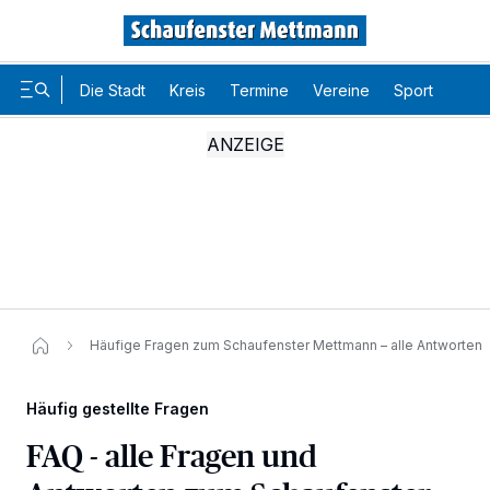
Die Stadt
Kreis
Termine
Vereine
Sport
Karr
Häufige Fragen zum Schaufenster Mettmann – alle Antworten
Häufig gestellte Fragen
FAQ - alle Fragen und
Wir und unsere
-Partner speichern und greifen auf
218
personenbezogene Daten wie Browserdaten oder eindeutige