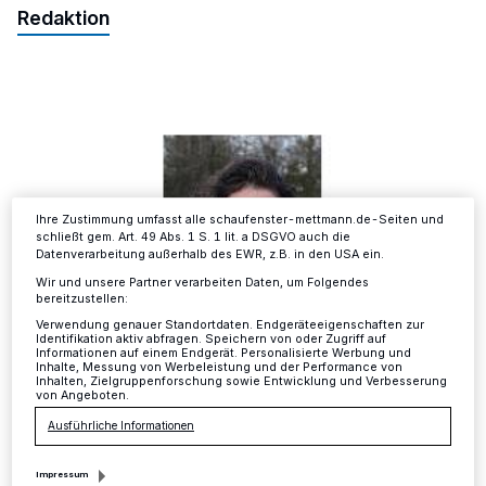
Wir und unsere
-Partner speichern und greifen auf
218
Redaktion
personenbezogene Daten wie Browserdaten oder eindeutige
Kennungen auf Ihrem Gerät zu. Durch Auswahl von OK aktivieren Sie
Tracking-Technologien für die unter „Wir und unsere Partner
verarbeiten Daten, um Ihnen Dienste bereitzustellen“ aufgeführten
Zwecke. Wenn Tracker deaktiviert sind, sind manche Inhalte und
Anzeigen möglicherweise nicht mehr so relevant für Sie. Sie können
dieses Menü jederzeit wieder aufrufen, um Ihre Einstellungen zu
ändern oder Ihre Einwilligung zu widerrufen, indem Sie auf den Link
Einstellungen oder Ablehnen am unteren Rand der Webseite klicken.
Ihre Einstellungen gelten innerhalb unseres Website. Weitere
Informationen finden Sie in unserer Datenschutzerklärung.
Ihre Zustimmung umfasst alle schaufenster-mettmann.de-Seiten und
schließt gem. Art. 49 Abs. 1 S. 1 lit. a DSGVO auch die
Datenverarbeitung außerhalb des EWR, z.B. in den USA ein.
Wir und unsere Partner verarbeiten Daten, um Folgendes
bereitzustellen:
Verwendung genauer Standortdaten. Endgeräteeigenschaften zur
Identifikation aktiv abfragen. Speichern von oder Zugriff auf
Informationen auf einem Endgerät. Personalisierte Werbung und
Inhalte, Messung von Werbeleistung und der Performance von
Redakteurin
Inhalten, Zielgruppenforschung sowie Entwicklung und Verbesserung
Nicole Palmieri
von Angeboten.
Ausführliche Informationen
0211 9030644
per Mail kontaktieren
Impressum