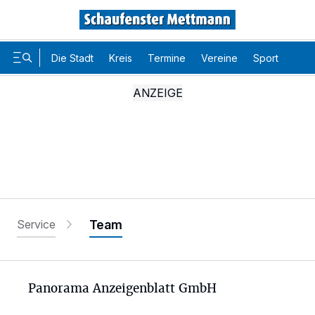
Die Stadt
Kreis
Termine
Vereine
Sport
Karr
Service
Team
Panorama Anzeigenblatt GmbH