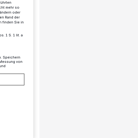
führten
cht mehr so
 ändern oder
ren Rand der
 finden Sie in
 1 S. 1 lit. a
n. Speichern
, Messung von
 und
für edle
ogramm.