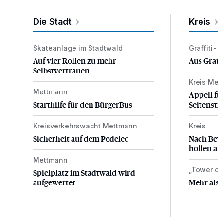
Die Stadt
Kreis
Skateanlage im Stadtwald
Graffiti
Auf vier Rollen zu mehr Selbstvertrauen
Aus Gra
Auf vier Rollen zu mehr
Aus Gra
Selbstvertrauen
Kreis M
Appell f
Mettmann
Starthilfe für den BürgerBus
Appell f
Starthilfe für den BürgerBus
Seitenst
Kreisverkehrswacht Mettmann
Kreis
Sicherheit auf dem Pedelec
Nach Bet
Sicherheit auf dem Pedelec
Nach Be
hoffen a
Mettmann
Spielplatz im Stadtwald wird aufgewertet
„Tower o
Mehr als
Spielplatz im Stadtwald wird
aufgewertet
Mehr als