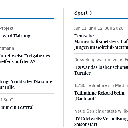
Sport
-Projekt
Am 11. und 12. Juli 2026
u wird Haltung
Deutsche Mannschaftsmei
u wird Haltung
Deutsche
Mannschaftsmeisterschaf
Jungen im Golfclub Mett
ettmann
ür teilweise Freigabe des Seitenstreifens auf der A3
ür teilweise Freigabe des
Düsselcup war ein voller E
„Es war das bisher schöns
reifens auf der A3
„Es war das bisher schöns
Turnier“
rug: Azubis der Diakonie hoffen auf Hilfe
trug: Azubis der Diakonie
1.730 Teilnehmer in Mett
Teilnahme-Rekord beim „
uf Hilfe
Teilnahme-Rekord beim
„Bachlauf“
f Sun“
 nur ein Festival
 nur ein Festival
Neue Gesichter stets wil
RV Edelweiß: Verheißungsv
RV Edelweiß: Verheißung
Saisonstart