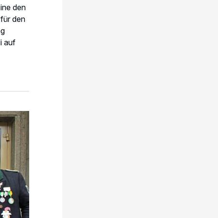
ine den
 für den
ag
i auf