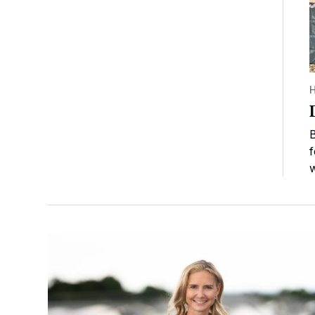
B
f
w
Zweiter nationaler Veteranentag