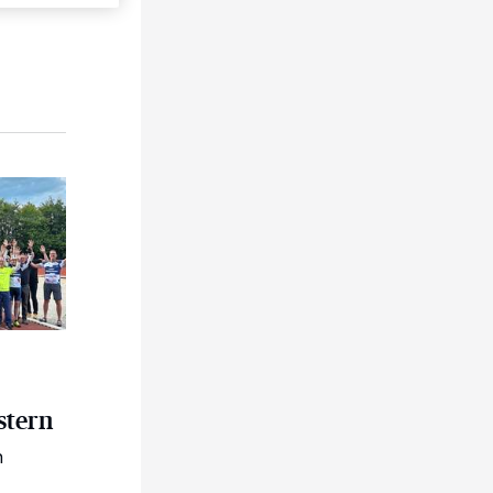
ng begeistern
stern
n