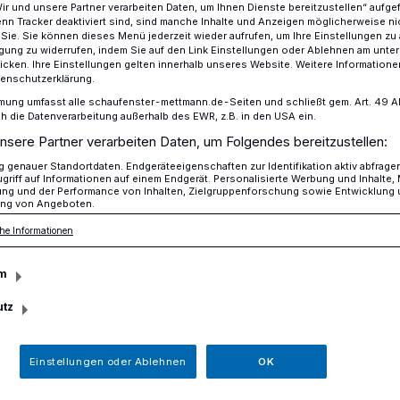
Wir und unsere Partner verarbeiten Daten, um Ihnen Dienste bereitzustellen“ aufge
n Tracker deaktiviert sind, sind manche Inhalte und Anzeigen möglicherweise ni
r Sie. Sie können dieses Menü jederzeit wieder aufrufen, um Ihre Einstellungen zu
ligung zu widerrufen, indem Sie auf den Link Einstellungen oder Ablehnen am unte
icken. Ihre Einstellungen gelten innerhalb unseres Website. Weitere Informationen
tenschutzerklärung.
mung umfasst alle schaufenster-mettmann.de-Seiten und schließt gem. Art. 49 Abs.
die Datenverarbeitung außerhalb des EWR, z.B. in den USA ein.
nsere Partner verarbeiten Daten, um Folgendes bereitzustellen:
genauer Standortdaten. Endgeräteeigenschaften zur Identifikation aktiv abfrage
Das Programm zum Mettmanner
griff auf Informationen auf einem Endgerät. Personalisierte Werbung und Inhalte
Weinsommer
ung und der Performance von Inhalten, Zielgruppenforschung sowie Entwicklung
ng von Angeboten.
Bester Wein, beste
he Informationen
Unterhaltung
m
Der Weinsommer steht nicht nur 
Tropfen, sondern auch für ein
utz
abwechslungsreiches Bühnenpr
Einstellungen oder Ablehnen
OK