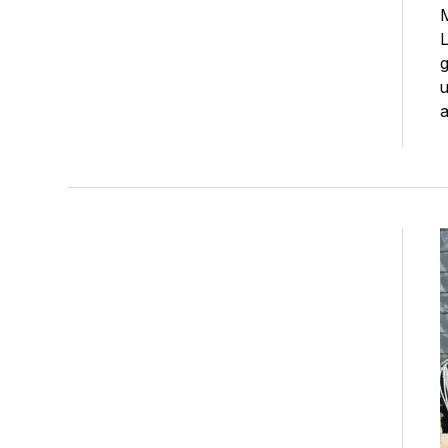
M
L
g
u
a
D