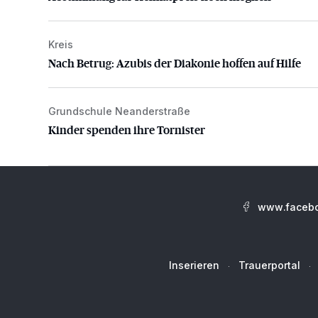
Kreis
Nach Betrug: Azubis der Diakonie hoffen auf Hilfe
Nach Betrug: Azubis der Diakonie hoffen auf Hilfe
Grundschule Neanderstraße
Kinder spenden ihre Tornister
Kinder spenden ihre Tornister
www.facebo
Inserieren
Trauerportal