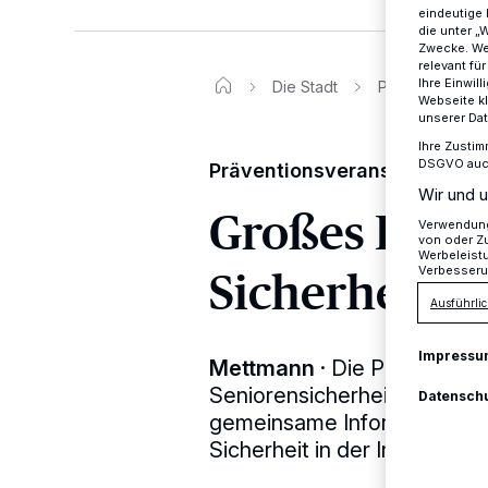
eindeutige 
die unter „
Zwecke. Wen
relevant fü
Ihre Einwil
Die Stadt
Präventionsvera
Webseite kl
unserer Da
Ihre Zustim
DSGVO auch 
Präventionsveranstaltung zu
Wir und u
Großes Inte
Verwendung 
von oder Zu
Werbeleist
Sicherheit
Verbesseru
Ausführlic
Impressu
Mettmann
·
Die Polizei, da
Seniorensicherheit (ASS!) 
Datensch
gemeinsame Informations- u
Sicherheit in der Innenstadt