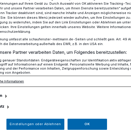
Kennungen auf Ihrem Gerät zu. Durch Auswahl von OK aktivieren Sie Tracking-Te
Wir und unsere Partner verarbeiten Daten, um Ihnen Dienste bereitzustellen“ aufge
n Tracker deaktiviert sind, sind manche Inhalte und Anzeigen möglicherweise ni
r Sie. Sie können dieses Menü jederzeit wieder aufrufen, um Ihre Einstellungen zu
ligung zu widerrufen, indem Sie auf den Link Einstellungen oder Ablehnen am unte
nstaltung zur Sicherheit
icken. Ihre Einstellungen gelten innerhalb unseres Website. Weitere Informationen
tenschutzerklärung.
mung umfasst alle schaufenster-mettmann.de-Seiten und schließt gem. Art. 49 Abs.
die Datenverarbeitung außerhalb des EWR, z.B. in den USA ein.
r Sicherheit
nsere Partner verarbeiten Daten, um Folgendes bereitzustellen:
resse am Thema
genauer Standortdaten. Endgeräteeigenschaften zur Identifikation aktiv abfrage
griff auf Informationen auf einem Endgerät. Personalisierte Werbung und Inhalte
ung und der Performance von Inhalten, Zielgruppenforschung sowie Entwicklung
ng von Angeboten.
he Informationen
m
s Ordnungsamt und das Aktionsbündnis
haben auf dem Königshofplatz eine
utz
nd Präventionsveranstaltung zur
 durchgeführt.
Einstellungen oder Ablehnen
OK