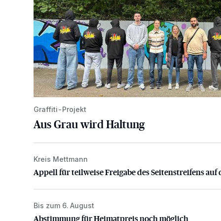
Graffiti-Projekt
Aus Grau wird Haltung
Kreis Mettmann
Appell für teilweise Freigabe des Seitenstreifens auf
Appell für teilweise Freigabe des Seitenstreifens auf 
Bis zum 6. August
Abstimmung für Heimatpreis noch möglich
Abstimmung für Heimatpreis noch möglich