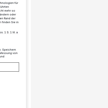
chnologien für
führten
cht mehr so
 ändern oder
ren Rand der
 finden Sie in
 1 S. 1 lit. a
n. Speichern
, Messung von
 und