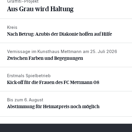
Graffiti-Projekt
Aus Grau wird Haltung
Kreis
Nach Betrug: Azubis der Diakonie hoffen auf Hilfe
Nach Betrug: Azubis der Diakonie hoffen auf Hilfe
Vernissage im Kunsthaus Mettmann am 25. Juli 2026
Zwischen Farben und Begegnungen
Zwischen Farben und Begegnungen
Erstmals Spielbetrieb
Kick-off für die Frauen des FC Mettmann 08
Kick-off für die Frauen des FC Mettmann 08
Bis zum 6. August
Abstimmung für Heimatpreis noch möglich
Abstimmung für Heimatpreis noch möglich