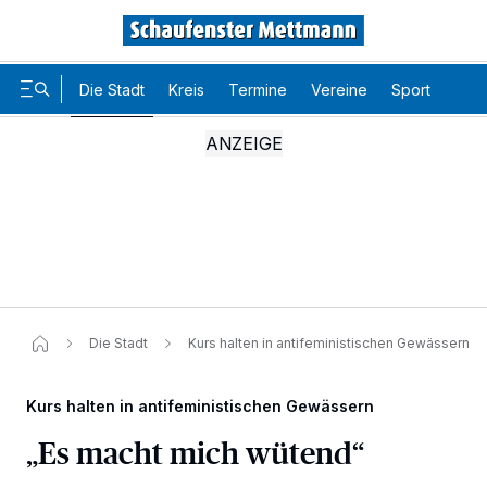
Die Stadt
Kreis
Termine
Vereine
Sport
Karr
Die Stadt
Kurs halten in antifeministischen Gewässern
Kurs halten in antifeministischen Gewässern
„Es macht mich wütend“