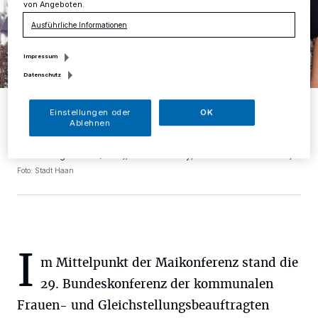
von Angeboten.
Ausführliche Informationen
Impressum
Datenschutz
1. Reihe unten: Lea Blass, Sag´s e.V. (links) Nicole Krengel, Stadt
Haan (Mitte) Larissa Hilverkus, Stadt Velbert (rechts); 2. Reihe: Delal
Einstellungen oder
OK
Kolanc, Sag´s e.V. (links), Franca Calvano, Stadt Wülfrath (Mitte)
Ablehnen
Kristen Max, Stadt Hilden (Mitte), Jana Lihl, Kreis Mettmann (rechts);
3. Reihe: Regina Konrad, Stadt Monheim (links), Veronika Kautz,
Stadt Heiligenhaus (Mitte), Laura Kirschey, Stadt Mettmann rechts)
Foto: Stadt Haan
I
m Mittelpunkt der Maikonferenz stand die
29. Bundeskonferenz der kommunalen
Frauen- und Gleichstellungsbeauftragten