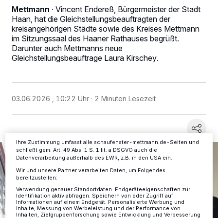
Mettmann
·
Vincent Endereß, Bürgermeister der Stadt
Haan, hat die Gleichstellungsbeauftragten der
kreisangehörigen Städte sowie des Kreises Mettmann
im Sitzungssaal des Haaner Rathauses begrüßt.
Wir und unsere
-Partner speichern und greifen auf
218
Darunter auch Mettmanns neue
personenbezogene Daten wie Browserdaten oder eindeutige
Gleichstellungsbeauftrage Laura Kirschey.
Kennungen auf Ihrem Gerät zu. Durch Auswahl von OK aktivieren Sie
Tracking-Technologien für die unter „Wir und unsere Partner
verarbeiten Daten, um Ihnen Dienste bereitzustellen“ aufgeführten
Zwecke. Wenn Tracker deaktiviert sind, sind manche Inhalte und
Anzeigen möglicherweise nicht mehr so relevant für Sie. Sie können
03.06.2026 , 10:22 Uhr
2 Minuten Lesezeit
dieses Menü jederzeit wieder aufrufen, um Ihre Einstellungen zu
ändern oder Ihre Einwilligung zu widerrufen, indem Sie auf den Link
Einstellungen oder Ablehnen am unteren Rand der Webseite klicken.
Ihre Einstellungen gelten innerhalb unseres Website. Weitere
Informationen finden Sie in unserer Datenschutzerklärung.
Ihre Zustimmung umfasst alle schaufenster-mettmann.de-Seiten und
schließt gem. Art. 49 Abs. 1 S. 1 lit. a DSGVO auch die
Datenverarbeitung außerhalb des EWR, z.B. in den USA ein.
Wir und unsere Partner verarbeiten Daten, um Folgendes
bereitzustellen:
Verwendung genauer Standortdaten. Endgeräteeigenschaften zur
Identifikation aktiv abfragen. Speichern von oder Zugriff auf
Informationen auf einem Endgerät. Personalisierte Werbung und
Inhalte, Messung von Werbeleistung und der Performance von
Inhalten, Zielgruppenforschung sowie Entwicklung und Verbesserung