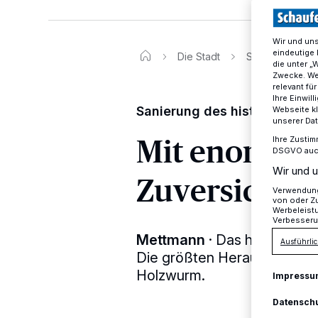
Wir und un
eindeutige 
Die Stadt
Sanierung des 
die unter „
Zwecke. Wen
relevant fü
Ihre Einwil
Sanierung des historischen
Webseite kl
unserer Da
Mit enormer
Ihre Zustim
DSGVO auch 
Wir und u
Zuversicht
Verwendung 
von oder Zu
Werbeleist
Verbesseru
Mettmann
·
Das historische
Ausführlic
Die größten Herausforderun
Holzwurm.
Impressu
Datensch