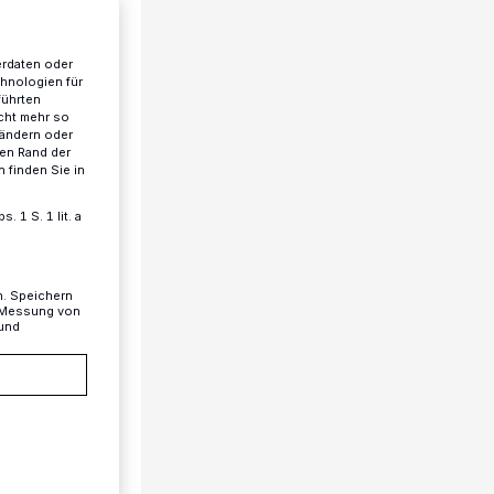
erdaten oder
chnologien für
führten
cht mehr so
 ändern oder
ren Rand der
 finden Sie in
 1 S. 1 lit. a
n. Speichern
, Messung von
 und