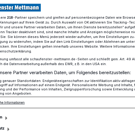
sere
-Partner speichern und greifen auf personenbezogene Daten wie Brows
218
Kennungen auf Ihrem Gerät zu. Durch Auswahl von OK aktivieren Sie Tracking-Te
historischen Gutes Heresbach
Wir und unsere Partner verarbeiten Daten, um Ihnen Dienste bereitzustellen“ aufge
n Tracker deaktiviert sind, sind manche Inhalte und Anzeigen möglicherweise ni
r Sie. Sie können dieses Menü jederzeit wieder aufrufen, um Ihre Einstellungen zu
ligung zu widerrufen, indem Sie auf den Link Einstellungen oder Ablehnen am unte
 Gutes Heresbach
icken. Ihre Einstellungen gelten innerhalb unseres Website. Weitere Informationen
tenschutzerklärung.
 Energie und
mung umfasst alle schaufenster-mettmann.de-Seiten und schließt gem. Art. 49 Abs.
die Datenverarbeitung außerhalb des EWR, z.B. in den USA ein.
nsere Partner verarbeiten Daten, um Folgendes bereitzustellen:
genauer Standortdaten. Endgeräteeigenschaften zur Identifikation aktiv abfrage
griff auf Informationen auf einem Endgerät. Personalisierte Werbung und Inhalte
ung und der Performance von Inhalten, Zielgruppenforschung sowie Entwicklung
ng von Angeboten.
 Gut Heresbach wird aufwendig saniert.
he Informationen
gen dabei sind die Feuchtigkeit und der
m
utz