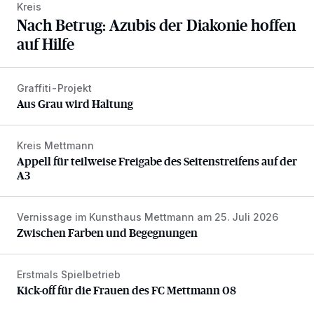
Kreis
Nach Betrug: Azubis der Diakonie hoffen
auf Hilfe
Graffiti-Projekt
Aus Grau wird Haltung
Aus Grau wird Haltung
Kreis Mettmann
Appell für teilweise Freigabe des Seitenstreifens auf der A
Appell für teilweise Freigabe des Seitenstreifens auf der
A3
Vernissage im Kunsthaus Mettmann am 25. Juli 2026
Zwischen Farben und Begegnungen
Zwischen Farben und Begegnungen
Erstmals Spielbetrieb
Kick-off für die Frauen des FC Mettmann 08
Kick-off für die Frauen des FC Mettmann 08