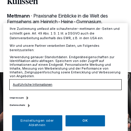
Kulissen
dieses Menü jederzeit wieder aufrufen, um Ihre Einstellungen zu
ändern oder Ihre Einwilligung zu widerrufen, indem Sie auf den Link
Einstellungen oder Ablehnen am unteren Rand der Webseite klicken.
Mettmann
·
Praxisnahe Einblicke in die Welt des
Ihre Einstellungen gelten innerhalb unseres Website. Weitere
Fernsehens am Heinrich-Heine-Gymnasium.
Informationen finden Sie in unserer Datenschutzerklärung.
Ihre Zustimmung umfasst alle schaufenster-mettmann.de-Seiten und
schließt gem. Art. 49 Abs. 1 S. 1 lit. a DSGVO auch die
Datenverarbeitung außerhalb des EWR, z.B. in den USA ein.
22.05.2026 , 15:51 Uhr
Eine Minute Lesezeit
Wir und unsere Partner verarbeiten Daten, um Folgendes
bereitzustellen:
Verwendung genauer Standortdaten. Endgeräteeigenschaften zur
Identifikation aktiv abfragen. Speichern von oder Zugriff auf
Informationen auf einem Endgerät. Personalisierte Werbung und
Inhalte, Messung von Werbeleistung und der Performance von
Inhalten, Zielgruppenforschung sowie Entwicklung und Verbesserung
von Angeboten.
Ausführliche Informationen
Impressum
Datenschutz
Einstellungen oder
OK
Ablehnen