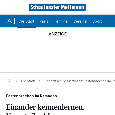
Die Stadt
Kreis
Termine
Vereine
Sport
Karr
Die Stadt
Gesamtschule Mettmann: Fastenbrechen im 
Fastenbrechen im Ramadan
Einander kennenlernen,