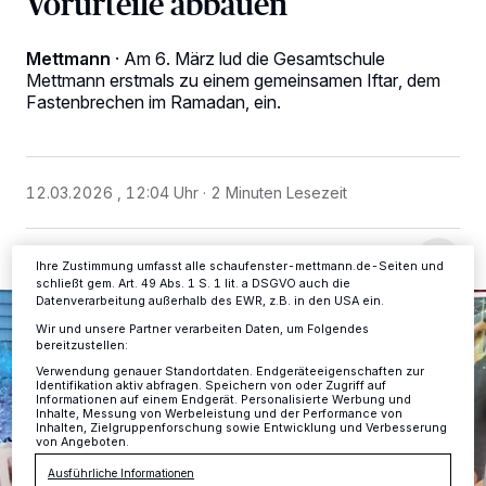
Vorurteile abbauen
Wir und unsere
-Partner speichern und greifen auf
218
Mettmann
·
Am 6. März lud die Gesamtschule
personenbezogene Daten wie Browserdaten oder eindeutige
Mettmann erstmals zu einem gemeinsamen Iftar, dem
Kennungen auf Ihrem Gerät zu. Durch Auswahl von OK aktivieren Sie
Fastenbrechen im Ramadan, ein.
Tracking-Technologien für die unter „Wir und unsere Partner
verarbeiten Daten, um Ihnen Dienste bereitzustellen“ aufgeführten
Zwecke. Wenn Tracker deaktiviert sind, sind manche Inhalte und
Anzeigen möglicherweise nicht mehr so relevant für Sie. Sie können
dieses Menü jederzeit wieder aufrufen, um Ihre Einstellungen zu
ändern oder Ihre Einwilligung zu widerrufen, indem Sie auf den Link
12.03.2026 , 12:04 Uhr
2 Minuten Lesezeit
Einstellungen oder Ablehnen am unteren Rand der Webseite klicken.
Ihre Einstellungen gelten innerhalb unseres Website. Weitere
Informationen finden Sie in unserer Datenschutzerklärung.
Ihre Zustimmung umfasst alle schaufenster-mettmann.de-Seiten und
schließt gem. Art. 49 Abs. 1 S. 1 lit. a DSGVO auch die
Datenverarbeitung außerhalb des EWR, z.B. in den USA ein.
Wir und unsere Partner verarbeiten Daten, um Folgendes
bereitzustellen:
Verwendung genauer Standortdaten. Endgeräteeigenschaften zur
Identifikation aktiv abfragen. Speichern von oder Zugriff auf
Informationen auf einem Endgerät. Personalisierte Werbung und
Inhalte, Messung von Werbeleistung und der Performance von
Inhalten, Zielgruppenforschung sowie Entwicklung und Verbesserung
von Angeboten.
Ausführliche Informationen