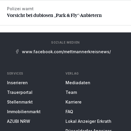
Polizei warnt
Vorsicht bei dubiosen „Park & Fly“-Anbietern
Vorsicht bei dubiosen „Park & Fly“-Anbietern
SOZIALE MEDIEN
www.facebook.com/mettmannerkreisnews/
SERVICES
VERLAG
Inserieren
Mediadaten
Trauerportal
Team
Stellenmarkt
Karriere
Immobilienmarkt
FAQ
AZUBI NRW
Lokal Anzeiger Erkrath
Düsseldorfer Anzeiger