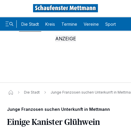
Die Stadt
Kreis
Termine
Vereine
Sport
Karr
Die Stadt
Junge Franzosen suchen Unterkunft in Mettm
Junge Franzosen suchen Unterkunft in Mettmann
Einige Kanister Glühwein