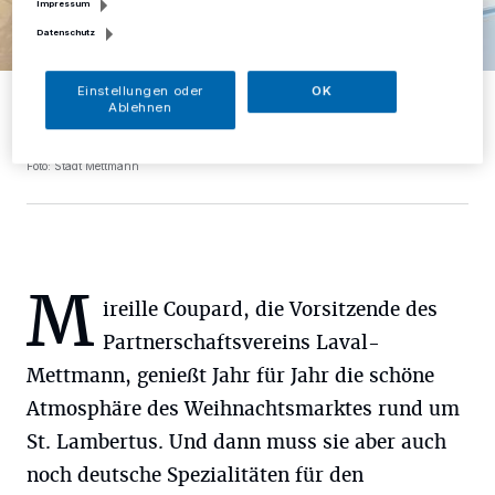
Impressum
Datenschutz
Einstellungen oder
OK
Mireille Coupard hat Bürgermeister André Bär einen Bildband über
Ablehnen
den Fluss Mayenne geschenkt, der durch Laval fließt und dem
Departement, zu dem auch Mettmanns Partnerstadt gehört, seinen
Namen gegeben hat.
Foto: Stadt Mettmann
M
ireille Coupard, die Vorsitzende des
Partnerschaftsvereins Laval-
Mettmann, genießt Jahr für Jahr die schöne
Atmosphäre des Weihnachtsmarktes rund um
St. Lambertus. Und dann muss sie aber auch
noch deutsche Spezialitäten für den