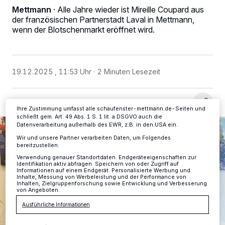
Wir und unsere
-Partner speichern und greifen auf
Mettmann
·
Alle Jahre wieder ist Mireille Coupard aus
218
personenbezogene Daten wie Browserdaten oder eindeutige
der französischen Partnerstadt Laval in Mettmann,
Kennungen auf Ihrem Gerät zu. Durch Auswahl von OK aktivieren Sie
wenn der Blotschenmarkt eröffnet wird.
Tracking-Technologien für die unter „Wir und unsere Partner
verarbeiten Daten, um Ihnen Dienste bereitzustellen“ aufgeführten
Zwecke. Wenn Tracker deaktiviert sind, sind manche Inhalte und
Anzeigen möglicherweise nicht mehr so relevant für Sie. Sie können
dieses Menü jederzeit wieder aufrufen, um Ihre Einstellungen zu
19.12.2025 , 11:53 Uhr
2 Minuten Lesezeit
ändern oder Ihre Einwilligung zu widerrufen, indem Sie auf den Link
Einstellungen oder Ablehnen am unteren Rand der Webseite klicken.
Ihre Einstellungen gelten innerhalb unseres Website. Weitere
Informationen finden Sie in unserer Datenschutzerklärung.
Ihre Zustimmung umfasst alle schaufenster-mettmann.de-Seiten und
schließt gem. Art. 49 Abs. 1 S. 1 lit. a DSGVO auch die
Datenverarbeitung außerhalb des EWR, z.B. in den USA ein.
Wir und unsere Partner verarbeiten Daten, um Folgendes
bereitzustellen:
Verwendung genauer Standortdaten. Endgeräteeigenschaften zur
Identifikation aktiv abfragen. Speichern von oder Zugriff auf
Informationen auf einem Endgerät. Personalisierte Werbung und
Inhalte, Messung von Werbeleistung und der Performance von
Inhalten, Zielgruppenforschung sowie Entwicklung und Verbesserung
von Angeboten.
Ausführliche Informationen