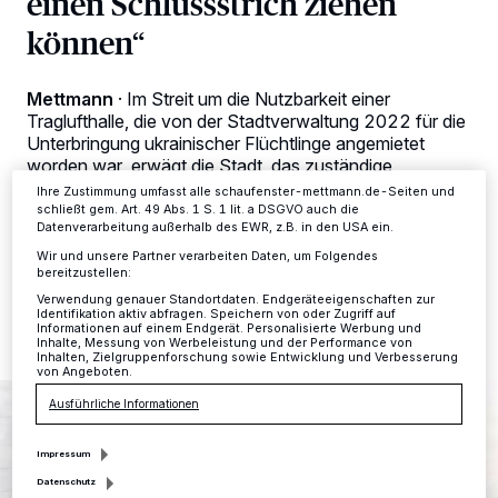
einen Schlussstrich ziehen
Kennungen auf Ihrem Gerät zu. Durch Auswahl von OK aktivieren Sie
Tracking-Technologien für die unter „Wir und unsere Partner
können“
verarbeiten Daten, um Ihnen Dienste bereitzustellen“ aufgeführten
Zwecke. Wenn Tracker deaktiviert sind, sind manche Inhalte und
Anzeigen möglicherweise nicht mehr so relevant für Sie. Sie können
dieses Menü jederzeit wieder aufrufen, um Ihre Einstellungen zu
Mettmann
·
Im Streit um die Nutzbarkeit einer
ändern oder Ihre Einwilligung zu widerrufen, indem Sie auf den Link
Traglufthalle, die von der Stadtverwaltung 2022 für die
Einstellungen oder Ablehnen am unteren Rand der Webseite klicken.
Unterbringung ukrainischer Flüchtlinge angemietet
Ihre Einstellungen gelten innerhalb unseres Website. Weitere
worden war, erwägt die Stadt, das zuständige
Informationen finden Sie in unserer Datenschutzerklärung.
Unternehmen auf Schadensersatz zu verklagen.
Ihre Zustimmung umfasst alle schaufenster-mettmann.de-Seiten und
schließt gem. Art. 49 Abs. 1 S. 1 lit. a DSGVO auch die
Datenverarbeitung außerhalb des EWR, z.B. in den USA ein.
Wir und unsere Partner verarbeiten Daten, um Folgendes
bereitzustellen:
19.12.2025 , 11:50 Uhr
2 Minuten Lesezeit
Verwendung genauer Standortdaten. Endgeräteeigenschaften zur
Identifikation aktiv abfragen. Speichern von oder Zugriff auf
Informationen auf einem Endgerät. Personalisierte Werbung und
Inhalte, Messung von Werbeleistung und der Performance von
Inhalten, Zielgruppenforschung sowie Entwicklung und Verbesserung
von Angeboten.
Ausführliche Informationen
Impressum
Datenschutz