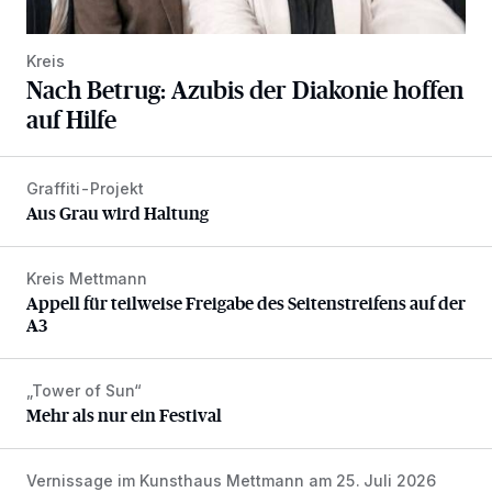
Kreis
Nach Betrug: Azubis der Diakonie hoffen
auf Hilfe
Graffiti-Projekt
Aus Grau wird Haltung
Aus Grau wird Haltung
Kreis Mettmann
Appell für teilweise Freigabe des Seitenstreifens auf der A
Appell für teilweise Freigabe des Seitenstreifens auf der
A3
„Tower of Sun“
Mehr als nur ein Festival
Mehr als nur ein Festival
Vernissage im Kunsthaus Mettmann am 25. Juli 2026
Zwischen Farben und Begegnungen