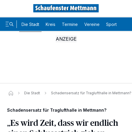
Die Stadt
Kreis
Termine
Vereine
Sport
Karr
Die Stadt
Schadensersatz für Traglufthalle in Mettmann?
Schadensersatz für Traglufthalle in Mettmann?
„Es wird Zeit, dass wir endlich
Wir und unsere
-Partner speichern und greifen auf
218
personenbezogene Daten wie Browserdaten oder eindeutige