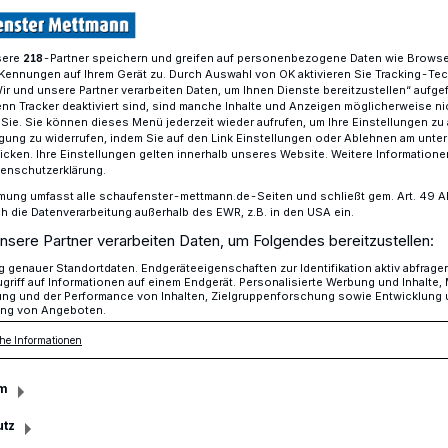
sere
-Partner speichern und greifen auf personenbezogene Daten wie Brows
218
Kennungen auf Ihrem Gerät zu. Durch Auswahl von OK aktivieren Sie Tracking-Te
Noch viele offene Fragen
Wir und unsere Partner verarbeiten Daten, um Ihnen Dienste bereitzustellen“ aufge
n Tracker deaktiviert sind, sind manche Inhalte und Anzeigen möglicherweise ni
r Sie. Sie können dieses Menü jederzeit wieder aufrufen, um Ihre Einstellungen zu
ligung zu widerrufen, indem Sie auf den Link Einstellungen oder Ablehnen am unte
mögliche Rückerstattung
icken. Ihre Einstellungen gelten innerhalb unseres Website. Weitere Informationen
tenschutzerklärung.
: Noch viele offene
mung umfasst alle schaufenster-mettmann.de-Seiten und schließt gem. Art. 49 Abs.
die Datenverarbeitung außerhalb des EWR, z.B. in den USA ein.
nsere Partner verarbeiten Daten, um Folgendes bereitzustellen:
genauer Standortdaten. Endgeräteeigenschaften zur Identifikation aktiv abfrage
griff auf Informationen auf einem Endgerät. Personalisierte Werbung und Inhalte
ung und der Performance von Inhalten, Zielgruppenforschung sowie Entwicklung
ng von Angeboten.
in im Beweissicherungsverfahren zur
he Informationen
eiteren Gerichtstermin. Die Stadt hofft
ckerstattung bereits gezahlter Beträge.
m
utz