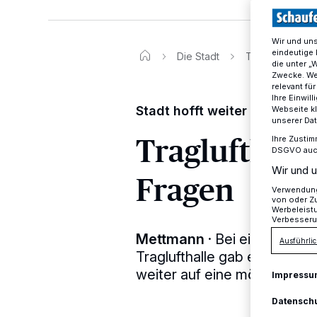
Wir und un
eindeutige 
Die Stadt
Traglufthalle: 
die unter „
Zwecke. Wen
relevant fü
Ihre Einwil
Stadt hofft weiter auf eine 
Webseite kl
unserer Da
Traglufthalle
Ihre Zustim
DSGVO auch 
Wir und u
Fragen
Verwendung 
von oder Zu
Werbeleist
Verbesseru
Mettmann
·
Bei einem Term
Ausführlic
Traglufthalle gab es einen w
weiter auf eine mögliche Rü
Impressu
Datensch