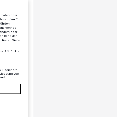
erdaten oder
chnologien für
führten
cht mehr so
 ändern oder
ren Rand der
 finden Sie in
 1 S. 1 lit. a
n. Speichern
, Messung von
 und