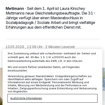
Wir und unsere
-Partner speichern und greifen auf
218
Mettmann
·
Seit dem 1. April ist Laura Kirschey
personenbezogene Daten wie Browserdaten oder eindeutige
Mettmanns neue Gleichstellungsbeauftragte. Die 31-
Kennungen auf Ihrem Gerät zu. Durch Auswahl von OK aktivieren Sie
Jährige verfügt über einen Masterabschluss in
Tracking-Technologien für die unter „Wir und unsere Partner
verarbeiten Daten, um Ihnen Dienste bereitzustellen“ aufgeführten
Sozialpädagogik / Soziale Arbeit und bringt vielfältige
Zwecke. Wenn Tracker deaktiviert sind, sind manche Inhalte und
Erfahrungen aus dem öffentlichen Dienst mit.
Anzeigen möglicherweise nicht mehr so relevant für Sie. Sie können
dieses Menü jederzeit wieder aufrufen, um Ihre Einstellungen zu
ändern oder Ihre Einwilligung zu widerrufen, indem Sie auf den Link
Einstellungen oder Ablehnen am unteren Rand der Webseite klicken.
Ihre Einstellungen gelten innerhalb unseres Website. Weitere
13.05.2026 , 12:09 Uhr
2 Minuten Lesezeit
Informationen finden Sie in unserer Datenschutzerklärung.
Ihre Zustimmung umfasst alle schaufenster-mettmann.de-Seiten und
schließt gem. Art. 49 Abs. 1 S. 1 lit. a DSGVO auch die
Datenverarbeitung außerhalb des EWR, z.B. in den USA ein.
Wir und unsere Partner verarbeiten Daten, um Folgendes
bereitzustellen:
Verwendung genauer Standortdaten. Endgeräteeigenschaften zur
Identifikation aktiv abfragen. Speichern von oder Zugriff auf
Informationen auf einem Endgerät. Personalisierte Werbung und
Inhalte, Messung von Werbeleistung und der Performance von
Inhalten, Zielgruppenforschung sowie Entwicklung und Verbesserung
von Angeboten.
Ausführliche Informationen