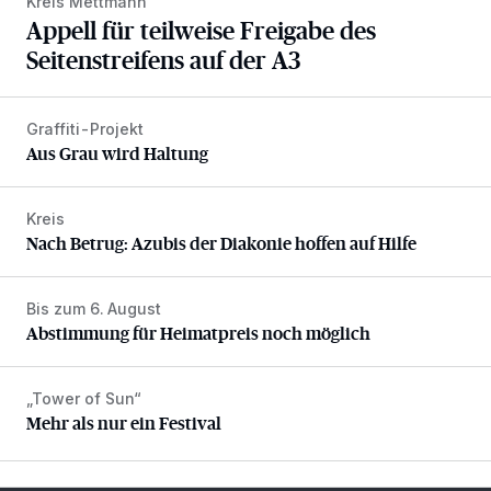
Kreis Mettmann
Appell für teilweise Freigabe des
Seitenstreifens auf der A3
Graffiti-Projekt
Aus Grau wird Haltung
Aus Grau wird Haltung
Kreis
Nach Betrug: Azubis der Diakonie hoffen auf Hilfe
Nach Betrug: Azubis der Diakonie hoffen auf Hilfe
Bis zum 6. August
Abstimmung für Heimatpreis noch möglich
Abstimmung für Heimatpreis noch möglich
„Tower of Sun“
Mehr als nur ein Festival
Mehr als nur ein Festival