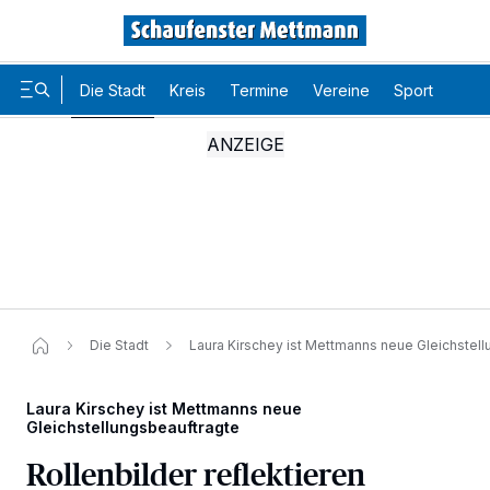
Die Stadt
Kreis
Termine
Vereine
Sport
Karr
Die Stadt
Laura Kirschey ist Mettmanns neue Gleichstel
Laura Kirschey ist Mettmanns neue
Gleichstellungsbeauftragte
Rollenbilder reflektieren