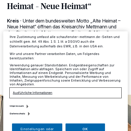
Zwecke. Wenn Tracker deaktiviert sind, sind manche Inhalte und
Heimat – Neue Heimat“
Anzeigen möglicherweise nicht mehr so relevant für Sie. Sie können
dieses Menü jederzeit wieder aufrufen, um Ihre Einstellungen zu
ändern oder Ihre Einwilligung zu widerrufen, indem Sie auf den Link
Kreis
·
Unter dem bundesweiten Motto „Alte Heimat –
Einstellungen oder Ablehnen am unteren Rand der Webseite klicken.
Ihre Einstellungen gelten innerhalb unseres Website. Weitere
Neue Heimat“ öffnen das Kreisarchiv Mettmann und
Informationen finden Sie in unserer Datenschutzerklärung.
das Stadtarchiv Mettmann am Freitag, 6. März, ihre
Ihre Zustimmung umfasst alle schaufenster-mettmann.de-Seiten und
Türen für eine gemeinsame Veranstaltung zum Tag der
schließt gem. Art. 49 Abs. 1 S. 1 lit. a DSGVO auch die
Archive.
Datenverarbeitung außerhalb des EWR, z.B. in den USA ein.
Wir und unsere Partner verarbeiten Daten, um Folgendes
bereitzustellen:
Verwendung genauer Standortdaten. Endgeräteeigenschaften zur
02.03.2026 , 14:01 Uhr
Eine Minute Lesezeit
Identifikation aktiv abfragen. Speichern von oder Zugriff auf
Informationen auf einem Endgerät. Personalisierte Werbung und
Inhalte, Messung von Werbeleistung und der Performance von
Inhalten, Zielgruppenforschung sowie Entwicklung und Verbesserung
von Angeboten.
Ausführliche Informationen
Impressum
Datenschutz
Einstellungen oder
OK