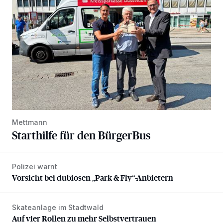
Mettmann
Starthilfe für den BürgerBus
Polizei warnt
Vorsicht bei dubiosen „Park & Fly“-Anbietern
Vorsicht bei dubiosen „Park & Fly“-Anbietern
Skateanlage im Stadtwald
Auf vier Rollen zu mehr Selbstvertrauen
Auf vier Rollen zu mehr Selbstvertrauen