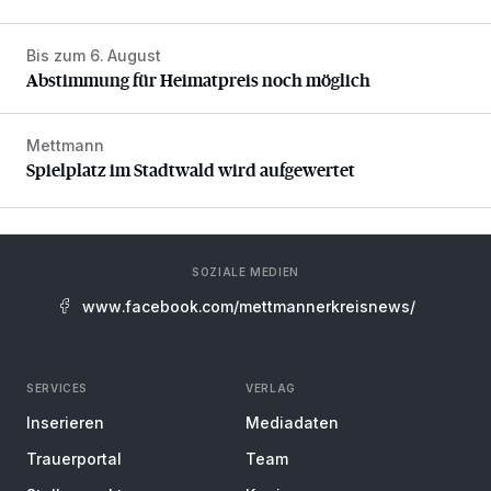
Bis zum 6. August
Abstimmung für Heimatpreis noch möglich
Abstimmung für Heimatpreis noch möglich
Mettmann
Spielplatz im Stadtwald wird aufgewertet
Spielplatz im Stadtwald wird aufgewertet
SOZIALE MEDIEN
www.facebook.com/mettmannerkreisnews/
SERVICES
VERLAG
Inserieren
Mediadaten
Trauerportal
Team