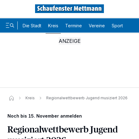
Die Stadt
Kreis
Termine
Vereine
Sport
Karr
Kreis
Regionalwettbewerb Jugend musiziert 2026
Noch bis 15. November anmelden
Regionalwettbewerb Jugend