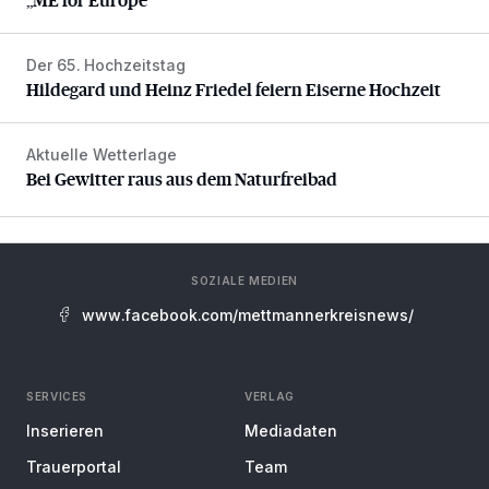
Der 65. Hochzeitstag
Hildegard und Heinz Friedel feiern Eiserne Hochzeit
Hildegard und Heinz Friedel feiern Eiserne Hochzeit
Aktuelle Wetterlage
Bei Gewitter raus aus dem Naturfreibad
Bei Gewitter raus aus dem Naturfreibad
SOZIALE MEDIEN
www.facebook.com/mettmannerkreisnews/
SERVICES
VERLAG
Inserieren
Mediadaten
Trauerportal
Team