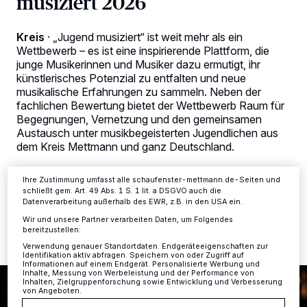
musiziert 2026
Kreis
·
„Jugend musiziert“ ist weit mehr als ein
Wir und unsere
-Partner speichern und greifen auf
218
Wettbewerb – es ist eine inspirierende Plattform, die
personenbezogene Daten wie Browserdaten oder eindeutige
junge Musikerinnen und Musiker dazu ermutigt, ihr
Kennungen auf Ihrem Gerät zu. Durch Auswahl von OK aktivieren Sie
Tracking-Technologien für die unter „Wir und unsere Partner
künstlerisches Potenzial zu entfalten und neue
verarbeiten Daten, um Ihnen Dienste bereitzustellen“ aufgeführten
musikalische Erfahrungen zu sammeln. Neben der
Zwecke. Wenn Tracker deaktiviert sind, sind manche Inhalte und
fachlichen Bewertung bietet der Wettbewerb Raum für
Anzeigen möglicherweise nicht mehr so relevant für Sie. Sie können
Begegnungen, Vernetzung und den gemeinsamen
dieses Menü jederzeit wieder aufrufen, um Ihre Einstellungen zu
ändern oder Ihre Einwilligung zu widerrufen, indem Sie auf den Link
Austausch unter musikbegeisterten Jugendlichen aus
Einstellungen oder Ablehnen am unteren Rand der Webseite klicken.
dem Kreis Mettmann und ganz Deutschland.
Ihre Einstellungen gelten innerhalb unseres Website. Weitere
Informationen finden Sie in unserer Datenschutzerklärung.
Ihre Zustimmung umfasst alle schaufenster-mettmann.de-Seiten und
schließt gem. Art. 49 Abs. 1 S. 1 lit. a DSGVO auch die
Datenverarbeitung außerhalb des EWR, z.B. in den USA ein.
27.10.2025 , 15:35 Uhr
2 Minuten Lesezeit
Wir und unsere Partner verarbeiten Daten, um Folgendes
bereitzustellen:
Verwendung genauer Standortdaten. Endgeräteeigenschaften zur
Identifikation aktiv abfragen. Speichern von oder Zugriff auf
Informationen auf einem Endgerät. Personalisierte Werbung und
Inhalte, Messung von Werbeleistung und der Performance von
Inhalten, Zielgruppenforschung sowie Entwicklung und Verbesserung
von Angeboten.