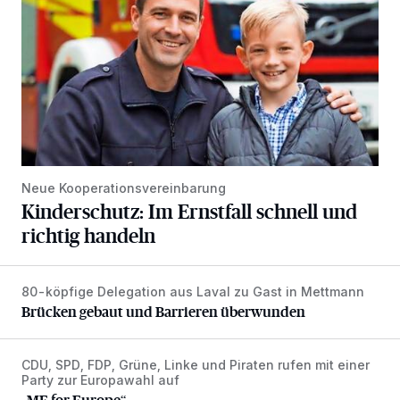
Neue Kooperationsvereinbarung
Kinderschutz: Im Ernstfall schnell und
richtig handeln
80-köpfige Delegation aus Laval zu Gast in Mettmann
Brücken gebaut und Barrieren überwunden
Brücken gebaut und Barrieren überwunden
CDU, SPD, FDP, Grüne, Linke und Piraten rufen mit einer
„ME for Europe“
Party zur Europawahl auf
„ME for Europe“