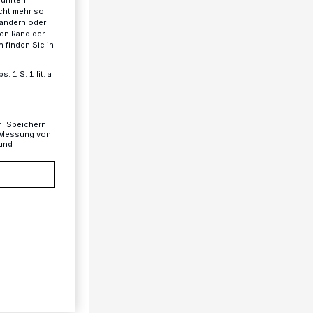
cht mehr so
 ändern oder
ren Rand der
 finden Sie in
 1 S. 1 lit. a
n. Speichern
, Messung von
 und