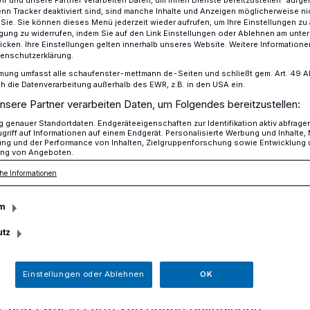
n Tracker deaktiviert sind, sind manche Inhalte und Anzeigen möglicherweise ni
r Sie. Sie können dieses Menü jederzeit wieder aufrufen, um Ihre Einstellungen zu
ligung zu widerrufen, indem Sie auf den Link Einstellungen oder Ablehnen am unte
icken. Ihre Einstellungen gelten innerhalb unseres Website. Weitere Informationen
en und Polizisten für den Kreis Mettmann
tenschutzerklärung.
mung umfasst alle schaufenster-mettmann.de-Seiten und schließt gem. Art. 49 Abs.
die Datenverarbeitung außerhalb des EWR, z.B. in den USA ein.
nsere Partner verarbeiten Daten, um Folgendes bereitzustellen:
genauer Standortdaten. Endgeräteeigenschaften zur Identifikation aktiv abfrage
zistinnen und
griff auf Informationen auf einem Endgerät. Personalisierte Werbung und Inhalte
ung und der Performance von Inhalten, Zielgruppenforschung sowie Entwicklung
ng von Angeboten.
r den Kreis
he Informationen
m
utz
ts September ist für die
Einstellungen oder Ablehnen
OK
nn immer eine ganz besondere Zeit -
, und zwar in Form von neuen Kolleginnen