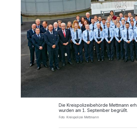
Die Kreispolizeibehörde Mettmann erhäl
wurden am 1. September begrüßt.
Foto: Kreispolizei Mettmann