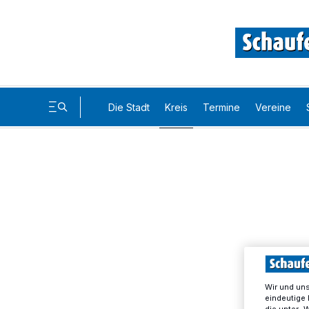
Die Stadt
Kreis
Termine
Vereine
Wir und un
eindeutige 
die unter „