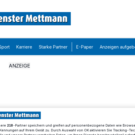
Sport
Karriere
Starke Partner
E-Paper
Anzeigen aufgeb
sere
-Partner speichern und greifen auf personenbezogene Daten wie Brows
218
Kennungen auf Ihrem Gerät zu. Durch Auswahl von OK aktivieren Sie Tracking-Te
Wir und unsere Partner verarbeiten Daten, um Ihnen Dienste bereitzustellen“ aufge