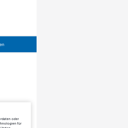
en
erdaten oder
chnologien für
führten