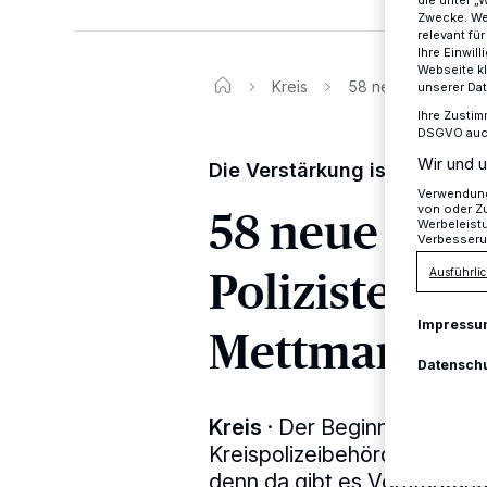
Zwecke. Wen
relevant fü
Ihre Einwil
Webseite kl
Kreis
58 neue Polizistinn
unserer Da
Ihre Zustim
DSGVO auch 
Wir und u
Die Verstärkung ist da
Verwendung 
58 neue Poli
von oder Zu
Werbeleist
Verbesseru
Polizisten fü
Ausführlic
Impressu
Mettmann
Datensch
Kreis
·
Der Beginn des Mona
Kreispolizeibehörde Mettma
denn da gibt es Verstärkung