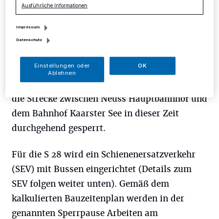
Ausführliche Informationen
Sperrpause. Da die beantragten Sperrpausen
für die Sommerferien in erster Linie von der
Impressum
DB InfraGo AG so nicht genehmigt werden
Datenschutz
konnten, müssen diese Arbeiten nun leider in
Einstellungen oder
OK
der Zeit vom
26. August bis zum 26.
Ablehnen
September
ausgeführt werden und daher wird
die Strecke zwischen Neuss Hauptbahnhof und
dem Bahnhof Kaarster See in dieser Zeit
durchgehend gesperrt.
Für die S 28 wird ein Schienenersatzverkehr
(SEV) mit Bussen eingerichtet (Details zum
SEV folgen weiter unten). Gemäß dem
kalkulierten Bauzeitenplan werden in der
genannten Sperrpause Arbeiten am