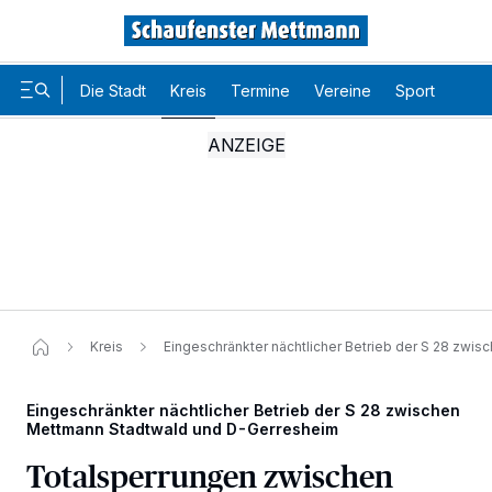
Die Stadt
Kreis
Termine
Vereine
Sport
Karr
Kreis
Eingeschränkter nächtlicher Betrieb der S 28 zw
Eingeschränkter nächtlicher Betrieb der S 28 zwischen
Mettmann Stadtwald und D-Gerresheim
Totalsperrungen zwischen