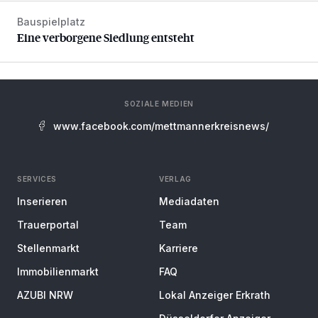
Bauspielplatz
Eine verborgene Siedlung entsteht
Eine verborgene Siedlung entsteht
SOZIALE MEDIEN
www.facebook.com/mettmannerkreisnews/
SERVICES
VERLAG
Inserieren
Mediadaten
Trauerportal
Team
Stellenmarkt
Karriere
Immobilienmarkt
FAQ
AZUBI NRW
Lokal Anzeiger Erkrath