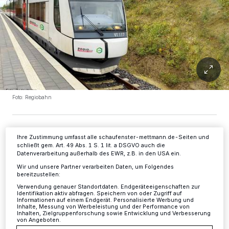
Wir und unsere
-Partner speichern und greifen auf
218
personenbezogene Daten wie Browserdaten oder eindeutige
Kennungen auf Ihrem Gerät zu. Durch Auswahl von OK aktivieren Sie
Tracking-Technologien für die unter „Wir und unsere Partner
verarbeiten Daten, um Ihnen Dienste bereitzustellen“ aufgeführten
Zwecke. Wenn Tracker deaktiviert sind, sind manche Inhalte und
Anzeigen möglicherweise nicht mehr so relevant für Sie. Sie können
dieses Menü jederzeit wieder aufrufen, um Ihre Einstellungen zu
Foto: Regiobahn
ändern oder Ihre Einwilligung zu widerrufen, indem Sie auf den Link
Einstellungen oder Ablehnen am unteren Rand der Webseite klicken.
Ihre Einstellungen gelten innerhalb unseres Website. Weitere
Informationen finden Sie in unserer Datenschutzerklärung.
Ihre Zustimmung umfasst alle schaufenster-mettmann.de-Seiten und
schließt gem. Art. 49 Abs. 1 S. 1 lit. a DSGVO auch die
D
Datenverarbeitung außerhalb des EWR, z.B. in den USA ein.
ie Arbeiten zum zweigleisigen Ausbau
Wir und unsere Partner verarbeiten Daten, um Folgendes
bereitzustellen:
und zur Modernisierung des Regiobahn
Verwendung genauer Standortdaten. Endgeräteeigenschaften zur
GmbH Infrastruktur Teilstücks zwischen
Identifikation aktiv abfragen. Speichern von oder Zugriff auf
Informationen auf einem Endgerät. Personalisierte Werbung und
Inhalte, Messung von Werbeleistung und der Performance von
Neuss Hauptbahnhof und dem Bahnhof
Inhalten, Zielgruppenforschung sowie Entwicklung und Verbesserung
von Angeboten.
Kaarster See gehen nun in die vorletzte