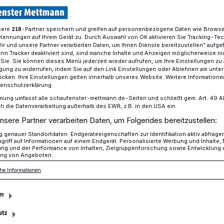
sere
-Partner speichern und greifen auf personenbezogene Daten wie Brows
218
Kennungen auf Ihrem Gerät zu. Durch Auswahl von OK aktivieren Sie Tracking-Te
: Wut über nicht geleerte Mülltonnen
Wir und unsere Partner verarbeiten Daten, um Ihnen Dienste bereitzustellen“ aufge
n Tracker deaktiviert sind, sind manche Inhalte und Anzeigen möglicherweise ni
r Sie. Sie können dieses Menü jederzeit wieder aufrufen, um Ihre Einstellungen zu
ligung zu widerrufen, indem Sie auf den Link Einstellungen oder Ablehnen am unte
 Fahrzeuge die Lösung?
icken. Ihre Einstellungen gelten innerhalb unseres Website. Weitere Informationen
tenschutzerklärung.
ut: Wut über nicht
mung umfasst alle schaufenster-mettmann.de-Seiten und schließt gem. Art. 49 Abs.
die Datenverarbeitung außerhalb des EWR, z.B. in den USA ein.
nsere Partner verarbeiten Daten, um Folgendes bereitzustellen:
ltonnen
genauer Standortdaten. Endgeräteeigenschaften zur Identifikation aktiv abfrage
griff auf Informationen auf einem Endgerät. Personalisierte Werbung und Inhalte
ung und der Performance von Inhalten, Zielgruppenforschung sowie Entwicklung
ng von Angeboten.
der Frust über Gelbe Tonnen und
he Informationen
 werden, reißt nicht ab. Immer wieder gibt
m
utz