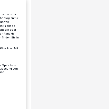
erdaten oder
chnologien für
führten
cht mehr so
 ändern oder
ren Rand der
 finden Sie in
 1 S. 1 lit. a
n. Speichern
, Messung von
 und