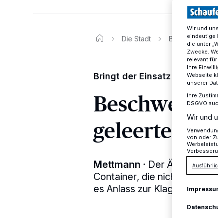
Wir und un
eindeutige 
Die Stadt
Beschwerdeflut
die unter „
Zwecke. Wen
relevant fü
Ihre Einwil
Bringt der Einsatz weiterer
Webseite kl
unserer Da
Beschwerdefl
Ihre Zustim
DSGVO auch 
Wir und u
geleerte Mül
Verwendung 
von oder Zu
Werbeleist
Verbesseru
Mettmann
·
Der Ärger und 
Ausführlic
Container, die nicht geleert
es Anlass zur Klage.
Impressu
Datensch