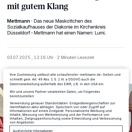
mit gutem Klang
Wir und unsere
-Partner speichern und greifen auf
218
Mettmann
·
Das neue Maskottchen des
personenbezogene Daten wie Browserdaten oder eindeutige
Kennungen auf Ihrem Gerät zu. Durch Auswahl von OK aktivieren Sie
Sozialkaufhauses der Diakonie im Kirchenkreis
Tracking-Technologien für die unter „Wir und unsere Partner
Düsseldorf-Mettmann hat einen Namen: Lumi.
verarbeiten Daten, um Ihnen Dienste bereitzustellen“ aufgeführten
Zwecke. Wenn Tracker deaktiviert sind, sind manche Inhalte und
Anzeigen möglicherweise nicht mehr so relevant für Sie. Sie können
dieses Menü jederzeit wieder aufrufen, um Ihre Einstellungen zu
ändern oder Ihre Einwilligung zu widerrufen, indem Sie auf den Link
03.07.2025 , 12:16 Uhr
2 Minuten Lesezeit
Einstellungen oder Ablehnen am unteren Rand der Webseite klicken.
Ihre Einstellungen gelten innerhalb unseres Website. Weitere
Informationen finden Sie in unserer Datenschutzerklärung.
Ihre Zustimmung umfasst alle schaufenster-mettmann.de-Seiten und
schließt gem. Art. 49 Abs. 1 S. 1 lit. a DSGVO auch die
Datenverarbeitung außerhalb des EWR, z.B. in den USA ein.
Wir und unsere Partner verarbeiten Daten, um Folgendes
bereitzustellen:
Verwendung genauer Standortdaten. Endgeräteeigenschaften zur
Identifikation aktiv abfragen. Speichern von oder Zugriff auf
Informationen auf einem Endgerät. Personalisierte Werbung und
Inhalte, Messung von Werbeleistung und der Performance von
Inhalten, Zielgruppenforschung sowie Entwicklung und Verbesserung
von Angeboten.
Ausführliche Informationen