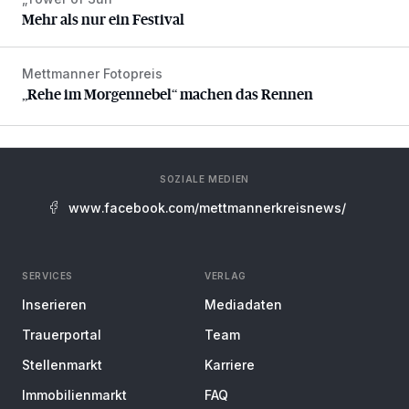
Mehr als nur ein Festival
Mehr als nur ein Festival
Mettmanner Fotopreis
„Rehe im Morgennebel“ machen das Rennen
„Rehe im Morgennebel“ machen das Rennen
SOZIALE MEDIEN
www.facebook.com/mettmannerkreisnews/
SERVICES
VERLAG
Inserieren
Mediadaten
Trauerportal
Team
Stellenmarkt
Karriere
Immobilienmarkt
FAQ