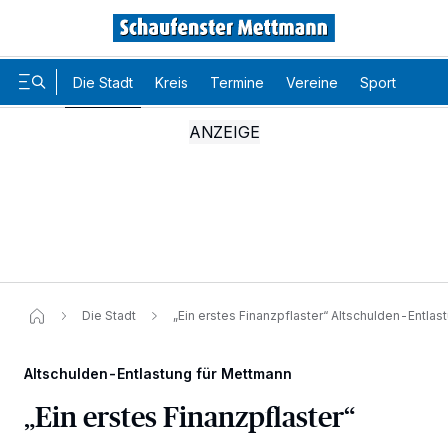
Die Stadt
Kreis
Termine
Vereine
Sport
Karr
Die Stadt
„Ein erstes Finanzpflaster“ Altschulden-Entla
Altschulden-Entlastung für Mettmann
„Ein erstes Finanzpflaster“