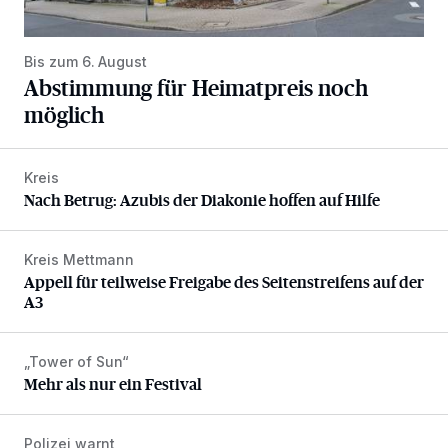
Bis zum 6. August
Abstimmung für Heimatpreis noch
möglich
Kreis
Nach Betrug: Azubis der Diakonie hoffen auf Hilfe
Nach Betrug: Azubis der Diakonie hoffen auf Hilfe
Kreis Mettmann
Appell für teilweise Freigabe des Seitenstreifens auf der A
Appell für teilweise Freigabe des Seitenstreifens auf der
A3
„Tower of Sun“
Mehr als nur ein Festival
Mehr als nur ein Festival
Polizei warnt
Vorsicht bei dubiosen „Park & Fly“-Anbietern