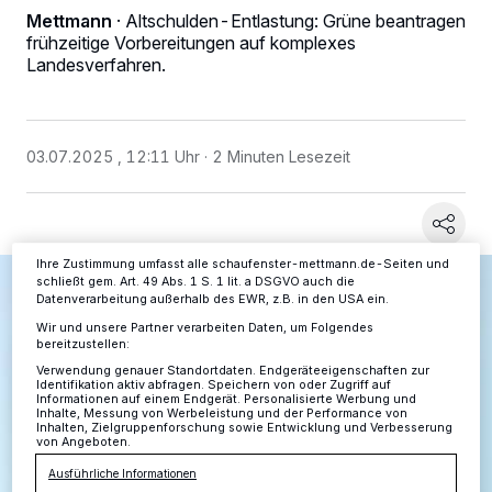
Mettmann
·
Altschulden-Entlastung: Grüne beantragen
frühzeitige Vorbereitungen auf komplexes
Wir und unsere
-Partner speichern und greifen auf
218
personenbezogene Daten wie Browserdaten oder eindeutige
Landesverfahren.
Kennungen auf Ihrem Gerät zu. Durch Auswahl von OK aktivieren Sie
Tracking-Technologien für die unter „Wir und unsere Partner
verarbeiten Daten, um Ihnen Dienste bereitzustellen“ aufgeführten
Zwecke. Wenn Tracker deaktiviert sind, sind manche Inhalte und
Anzeigen möglicherweise nicht mehr so relevant für Sie. Sie können
03.07.2025 , 12:11 Uhr
2 Minuten Lesezeit
dieses Menü jederzeit wieder aufrufen, um Ihre Einstellungen zu
ändern oder Ihre Einwilligung zu widerrufen, indem Sie auf den Link
Einstellungen oder Ablehnen am unteren Rand der Webseite klicken.
Ihre Einstellungen gelten innerhalb unseres Website. Weitere
Informationen finden Sie in unserer Datenschutzerklärung.
Ihre Zustimmung umfasst alle schaufenster-mettmann.de-Seiten und
schließt gem. Art. 49 Abs. 1 S. 1 lit. a DSGVO auch die
Datenverarbeitung außerhalb des EWR, z.B. in den USA ein.
Wir und unsere Partner verarbeiten Daten, um Folgendes
bereitzustellen:
Verwendung genauer Standortdaten. Endgeräteeigenschaften zur
Identifikation aktiv abfragen. Speichern von oder Zugriff auf
Informationen auf einem Endgerät. Personalisierte Werbung und
Inhalte, Messung von Werbeleistung und der Performance von
Inhalten, Zielgruppenforschung sowie Entwicklung und Verbesserung
von Angeboten.
Ausführliche Informationen