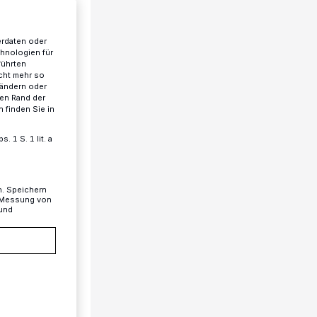
erdaten oder
chnologien für
führten
cht mehr so
 ändern oder
ren Rand der
 finden Sie in
 1 S. 1 lit. a
n. Speichern
, Messung von
 und