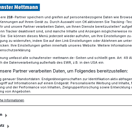
sere
-Partner speichern und greifen auf personenbezogene Daten wie Brows
218
Kennungen auf Ihrem Gerät zu. Durch Auswahl von OK aktivieren Sie Tracking-Te
rde an das Kriegsende vor 80 Jahren erinnert.
Wir und unsere Partner verarbeiten Daten, um Ihnen Dienste bereitzustellen“ aufge
n Tracker deaktiviert sind, sind manche Inhalte und Anzeigen möglicherweise ni
r Sie. Sie können dieses Menü jederzeit wieder aufrufen, um Ihre Einstellungen zu
ligung zu widerrufen, indem Sie auf den Link Einstellungen oder Ablehnen am unte
icken. Ihre Einstellungen gelten innerhalb unseres Website. Weitere Informationen
tenschutzerklärung.
 des Hasses ist
mung umfasst alle schaufenster-mettmann.de-Seiten und schließt gem. Art. 49 Abs.
die Datenverarbeitung außerhalb des EWR, z.B. in den USA ein.
nsere Partner verarbeiten Daten, um Folgendes bereitzustellen:
ummt“
genauer Standortdaten. Endgeräteeigenschaften zur Identifikation aktiv abfrage
griff auf Informationen auf einem Endgerät. Personalisierte Werbung und Inhalte
ung und der Performance von Inhalten, Zielgruppenforschung sowie Entwicklung
ng von Angeboten.
nmal auf dem Lavalplatz versammelten
he Informationen
an das Kriegsende in Europa und damit
tatur zu erinnern.
m
utz