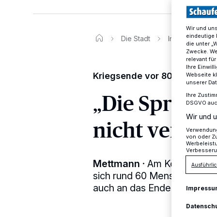
Wir und un
eindeutige 
Die Stadt
In Mettmann wu
die unter „
Zwecke. Wen
relevant fü
Ihre Einwil
Kriegsende vor 80 Jahren
Webseite kl
unserer Da
„Die Sprache
Ihre Zustim
DSGVO auch 
Wir und u
nicht verst
Verwendung 
von oder Zu
Werbeleist
Verbesseru
Mettmann
·
Am Koburg-Mah
Ausführlic
sich rund 60 Menschen, um 
auch an das Ende der NS-Dik
Impressu
Datensch