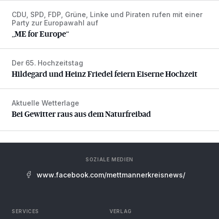
CDU, SPD, FDP, Grüne, Linke und Piraten rufen mit einer
„ME for Europe“
Party zur Europawahl auf
„ME for Europe“
Der 65. Hochzeitstag
Hildegard und Heinz Friedel feiern Eiserne Hochzeit
Hildegard und Heinz Friedel feiern Eiserne Hochzeit
Aktuelle Wetterlage
Bei Gewitter raus aus dem Naturfreibad
Bei Gewitter raus aus dem Naturfreibad
SOZIALE MEDIEN
www.facebook.com/mettmannerkreisnews/
SERVICES
VERLAG