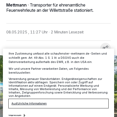
Wir und unsere
-Partner speichern und greifen auf
218
Mettmann
·
Transporter für ehrenamtliche
personenbezogene Daten wie Browserdaten oder eindeutige
Feuerwehrleute an der Willettstraße stationiert.
Kennungen auf Ihrem Gerät zu. Durch Auswahl von OK aktivieren Sie
Tracking-Technologien für die unter „Wir und unsere Partner
verarbeiten Daten, um Ihnen Dienste bereitzustellen“ aufgeführten
Zwecke. Wenn Tracker deaktiviert sind, sind manche Inhalte und
Anzeigen möglicherweise nicht mehr so relevant für Sie. Sie können
dieses Menü jederzeit wieder aufrufen, um Ihre Einstellungen zu
08.05.2025 , 11:27 Uhr
2 Minuten Lesezeit
ändern oder Ihre Einwilligung zu widerrufen, indem Sie auf den Link
Einstellungen oder Ablehnen am unteren Rand der Webseite klicken.
Ihre Einstellungen gelten innerhalb unseres Website. Weitere
Informationen finden Sie in unserer Datenschutzerklärung.
Ihre Zustimmung umfasst alle schaufenster-mettmann.de-Seiten und
schließt gem. Art. 49 Abs. 1 S. 1 lit. a DSGVO auch die
Datenverarbeitung außerhalb des EWR, z.B. in den USA ein.
Wir und unsere Partner verarbeiten Daten, um Folgendes
bereitzustellen:
Verwendung genauer Standortdaten. Endgeräteeigenschaften zur
Identifikation aktiv abfragen. Speichern von oder Zugriff auf
Informationen auf einem Endgerät. Personalisierte Werbung und
Inhalte, Messung von Werbeleistung und der Performance von
Inhalten, Zielgruppenforschung sowie Entwicklung und Verbesserung
von Angeboten.
Ausführliche Informationen
Impressum