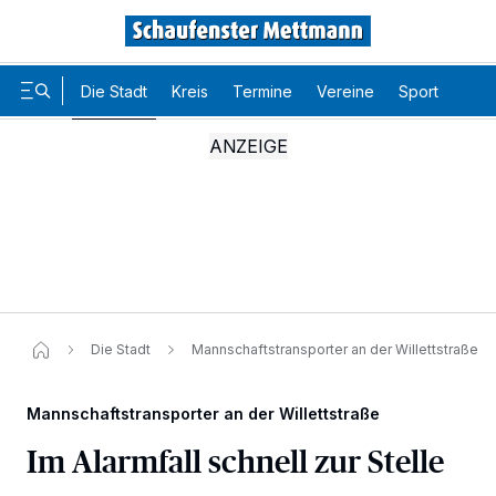
Die Stadt
Kreis
Termine
Vereine
Sport
Karr
Die Stadt
Mannschaftstransporter an der Willettstraße
Mannschaftstransporter an der Willettstraße
Im Alarmfall schnell zur Stelle