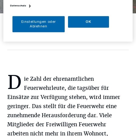
Datenschutz
Mit dem Transporter, der an der Willettstraße stationiert ist, können
Einstellungen oder
OK
die ehrenamtlichen Feuerwehrleute, die bei der Polizei und im
Ablehnen
Krisenzentrum des Kreises Mettmann beschäftigt sind, im
Einsatzfall zur Wache Laubacher Straße fahren.
Foto: Feuerwehr Mettmann
D
ie Zahl der ehrenamtlichen
Feuerwehrleute, die tagsüber für
Einsätze zur Verfügung stehen, wird immer
geringer. Das stellt für die Feuerwehr eine
zunehmende Herausforderung dar. Viele
Mitglieder der Freiwilligen Feuerwehr
arbeiten nicht mehr in ihrem Wohnort,