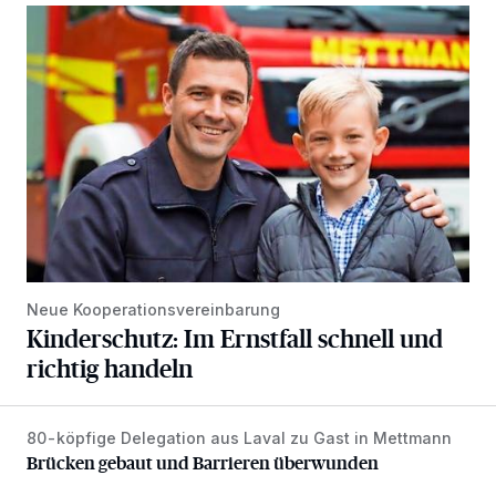
Kinderschutz: Im Ernstfall schnell und richtig handeln
Neue Kooperationsvereinbarung
Kinderschutz: Im Ernstfall schnell und
richtig handeln
80-köpfige Delegation aus Laval zu Gast in Mettmann
Brücken gebaut und Barrieren überwunden
Brücken gebaut und Barrieren überwunden