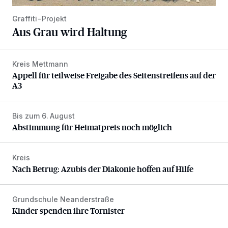
Graffiti-Projekt
Aus Grau wird Haltung
Kreis Mettmann
Appell für teilweise Freigabe des Seitenstreifens auf der A
Appell für teilweise Freigabe des Seitenstreifens auf der
A3
Bis zum 6. August
Abstimmung für Heimatpreis noch möglich
Abstimmung für Heimatpreis noch möglich
Kreis
Nach Betrug: Azubis der Diakonie hoffen auf Hilfe
Nach Betrug: Azubis der Diakonie hoffen auf Hilfe
Grundschule Neanderstraße
Kinder spenden ihre Tornister
Kinder spenden ihre Tornister