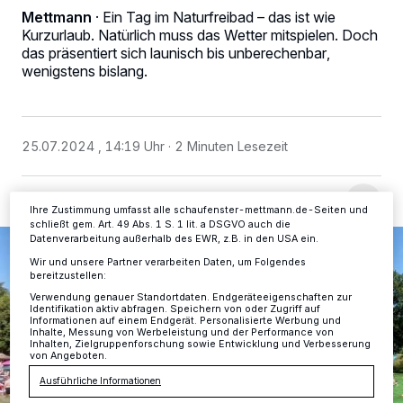
Mettmann
·
Ein Tag im Naturfreibad – das ist wie
Wir und unsere
-Partner speichern und greifen auf
218
Kurzurlaub. Natürlich muss das Wetter mitspielen. Doch
personenbezogene Daten wie Browserdaten oder eindeutige
das präsentiert sich launisch bis unberechenbar,
Kennungen auf Ihrem Gerät zu. Durch Auswahl von OK aktivieren Sie
wenigstens bislang.
Tracking-Technologien für die unter „Wir und unsere Partner
verarbeiten Daten, um Ihnen Dienste bereitzustellen“ aufgeführten
Zwecke. Wenn Tracker deaktiviert sind, sind manche Inhalte und
Anzeigen möglicherweise nicht mehr so relevant für Sie. Sie können
dieses Menü jederzeit wieder aufrufen, um Ihre Einstellungen zu
ändern oder Ihre Einwilligung zu widerrufen, indem Sie auf den Link
25.07.2024 , 14:19 Uhr
2 Minuten Lesezeit
Einstellungen oder Ablehnen am unteren Rand der Webseite klicken.
Ihre Einstellungen gelten innerhalb unseres Website. Weitere
Informationen finden Sie in unserer Datenschutzerklärung.
Ihre Zustimmung umfasst alle schaufenster-mettmann.de-Seiten und
schließt gem. Art. 49 Abs. 1 S. 1 lit. a DSGVO auch die
Datenverarbeitung außerhalb des EWR, z.B. in den USA ein.
Wir und unsere Partner verarbeiten Daten, um Folgendes
bereitzustellen:
Verwendung genauer Standortdaten. Endgeräteeigenschaften zur
Identifikation aktiv abfragen. Speichern von oder Zugriff auf
Informationen auf einem Endgerät. Personalisierte Werbung und
Inhalte, Messung von Werbeleistung und der Performance von
Inhalten, Zielgruppenforschung sowie Entwicklung und Verbesserung
von Angeboten.
Ausführliche Informationen