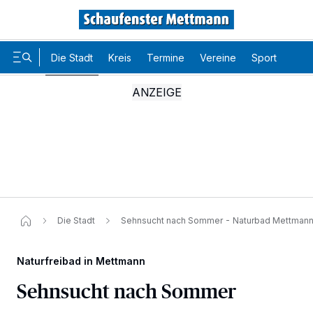
Die Stadt
Kreis
Termine
Vereine
Sport
Karr
Die Stadt
Sehnsucht nach Sommer​ - Naturbad Mettman
Naturfreibad in Mettmann
Sehnsucht nach Sommer