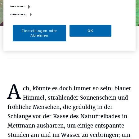
Impressum
Datenschutz
Einstellungen oder
OK
Am vergangenen Samstag legte der Sommer einen Zwischenspurt
Ablehnen
ein, was zu einem Ansturm sonnenhungriger Menschen im
Naturfreibad führte.
Foto: Kreisstadt Mettmann
A
ch, könnte es doch immer so sein: blauer
Himmel, strahlender Sonnenschein und
fröhliche Menschen, die geduldig in der
Schlange vor der Kasse des Naturfreibades in
Mettmann ausharren, um einige entspannte
Stunden am und im Wasser zu verbringen; um