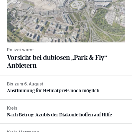
Polizei warnt
Vorsicht bei dubiosen „Park & Fly“-
Anbietern
Bis zum 6. August
Abstimmung für Heimatpreis noch möglich
Abstimmung für Heimatpreis noch möglich
Kreis
Nach Betrug: Azubis der Diakonie hoffen auf Hilfe
Nach Betrug: Azubis der Diakonie hoffen auf Hilfe