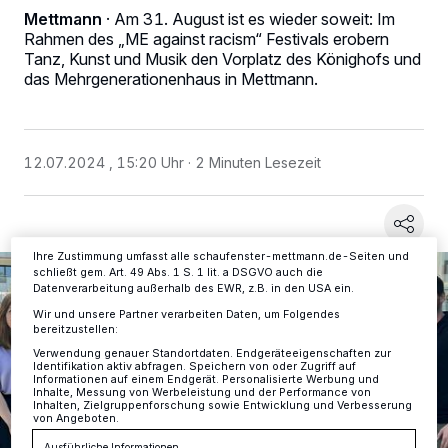
Mettmann
·
Am 31. August ist es wieder soweit: Im
Rahmen des „ME against racism“ Festivals erobern
Wir und unsere
-Partner speichern und greifen auf
Tanz, Kunst und Musik den Vorplatz des Könighofs und
218
personenbezogene Daten wie Browserdaten oder eindeutige
das Mehrgenerationenhaus in Mettmann.
Kennungen auf Ihrem Gerät zu. Durch Auswahl von OK aktivieren Sie
Tracking-Technologien für die unter „Wir und unsere Partner
verarbeiten Daten, um Ihnen Dienste bereitzustellen“ aufgeführten
Zwecke. Wenn Tracker deaktiviert sind, sind manche Inhalte und
Anzeigen möglicherweise nicht mehr so relevant für Sie. Sie können
12.07.2024 , 15:20 Uhr
2 Minuten Lesezeit
dieses Menü jederzeit wieder aufrufen, um Ihre Einstellungen zu
ändern oder Ihre Einwilligung zu widerrufen, indem Sie auf den Link
Einstellungen oder Ablehnen am unteren Rand der Webseite klicken.
Ihre Einstellungen gelten innerhalb unseres Website. Weitere
Informationen finden Sie in unserer Datenschutzerklärung.
Ihre Zustimmung umfasst alle schaufenster-mettmann.de-Seiten und
schließt gem. Art. 49 Abs. 1 S. 1 lit. a DSGVO auch die
Datenverarbeitung außerhalb des EWR, z.B. in den USA ein.
Wir und unsere Partner verarbeiten Daten, um Folgendes
bereitzustellen:
Verwendung genauer Standortdaten. Endgeräteeigenschaften zur
Identifikation aktiv abfragen. Speichern von oder Zugriff auf
Informationen auf einem Endgerät. Personalisierte Werbung und
Inhalte, Messung von Werbeleistung und der Performance von
Inhalten, Zielgruppenforschung sowie Entwicklung und Verbesserung
von Angeboten.
Ausführliche Informationen