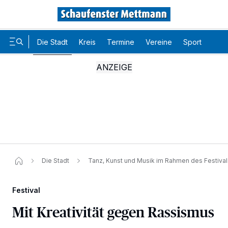
Die Stadt
Kreis
Termine
Vereine
Sport
Karr
Die Stadt
Tanz, Kunst und Musik im Rahmen des Festivals
Festival
Mit Kreativität gegen Rassismus