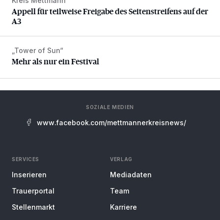
Kreis Mettmann
Appell für teilweise Freigabe des Seitenstreifens auf der A
Appell für teilweise Freigabe des Seitenstreifens auf der
A3
„Tower of Sun“
Mehr als nur ein Festival
Mehr als nur ein Festival
SOZIALE MEDIEN
www.facebook.com/mettmannerkreisnews/
SERVICES
VERLAG
Inserieren
Mediadaten
Trauerportal
Team
Stellenmarkt
Karriere