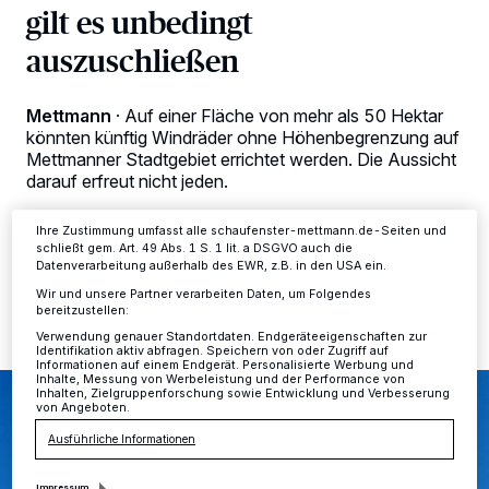
gilt es unbedingt
Wir und unsere
-Partner speichern und greifen auf
218
personenbezogene Daten wie Browserdaten oder eindeutige
Kennungen auf Ihrem Gerät zu. Durch Auswahl von OK aktivieren Sie
auszuschließen
Tracking-Technologien für die unter „Wir und unsere Partner
verarbeiten Daten, um Ihnen Dienste bereitzustellen“ aufgeführten
Zwecke. Wenn Tracker deaktiviert sind, sind manche Inhalte und
Mettmann
·
Auf einer Fläche von mehr als 50 Hektar
Anzeigen möglicherweise nicht mehr so relevant für Sie. Sie können
dieses Menü jederzeit wieder aufrufen, um Ihre Einstellungen zu
könnten künftig Windräder ohne Höhenbegrenzung auf
ändern oder Ihre Einwilligung zu widerrufen, indem Sie auf den Link
Mettmanner Stadtgebiet errichtet werden. Die Aussicht
Einstellungen oder Ablehnen am unteren Rand der Webseite klicken.
darauf erfreut nicht jeden.
Ihre Einstellungen gelten innerhalb unseres Website. Weitere
Informationen finden Sie in unserer Datenschutzerklärung.
Ihre Zustimmung umfasst alle schaufenster-mettmann.de-Seiten und
schließt gem. Art. 49 Abs. 1 S. 1 lit. a DSGVO auch die
Datenverarbeitung außerhalb des EWR, z.B. in den USA ein.
05.07.2024 , 12:59 Uhr
2 Minuten Lesezeit
Wir und unsere Partner verarbeiten Daten, um Folgendes
bereitzustellen:
Verwendung genauer Standortdaten. Endgeräteeigenschaften zur
Identifikation aktiv abfragen. Speichern von oder Zugriff auf
Informationen auf einem Endgerät. Personalisierte Werbung und
Inhalte, Messung von Werbeleistung und der Performance von
Inhalten, Zielgruppenforschung sowie Entwicklung und Verbesserung
von Angeboten.
Ausführliche Informationen
Impressum