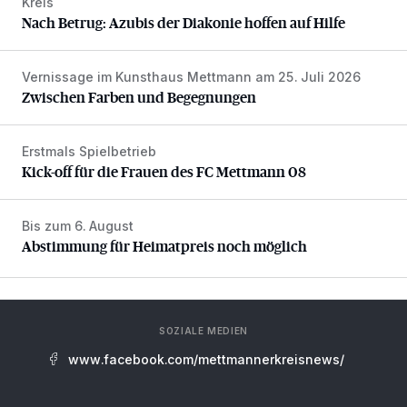
Kreis
Nach Betrug: Azubis der Diakonie hoffen auf Hilfe
Nach Betrug: Azubis der Diakonie hoffen auf Hilfe
Vernissage im Kunsthaus Mettmann am 25. Juli 2026
Zwischen Farben und Begegnungen
Zwischen Farben und Begegnungen
Erstmals Spielbetrieb
Kick-off für die Frauen des FC Mettmann 08
Kick-off für die Frauen des FC Mettmann 08
Bis zum 6. August
Abstimmung für Heimatpreis noch möglich
Abstimmung für Heimatpreis noch möglich
SOZIALE MEDIEN
www.facebook.com/mettmannerkreisnews/