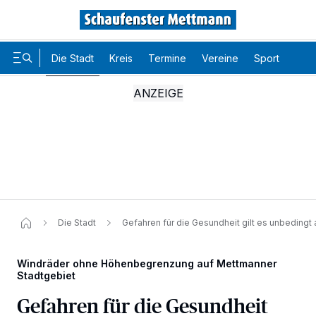
Die Stadt
Kreis
Termine
Vereine
Sport
Karr
Die Stadt
Gefahren für die Gesundheit gilt es unbedingt
Windräder ohne Höhenbegrenzung auf Mettmanner
Stadtgebiet
Gefahren für die Gesundheit