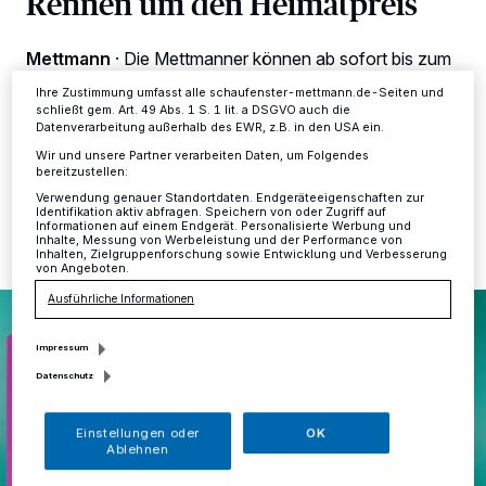
Rennen um den Heimatpreis
ändern oder Ihre Einwilligung zu widerrufen, indem Sie auf den Link
Einstellungen oder Ablehnen am unteren Rand der Webseite klicken.
Ihre Einstellungen gelten innerhalb unseres Website. Weitere
Mettmann
·
Die Mettmanner können ab sofort bis zum
Informationen finden Sie in unserer Datenschutzerklärung.
23. August darüber abstimmen, wer den Heimatpreis
Ihre Zustimmung umfasst alle schaufenster-mettmann.de-Seiten und
bekommen soll.
schließt gem. Art. 49 Abs. 1 S. 1 lit. a DSGVO auch die
Datenverarbeitung außerhalb des EWR, z.B. in den USA ein.
Wir und unsere Partner verarbeiten Daten, um Folgendes
bereitzustellen:
05.07.2024 , 12:54 Uhr
Eine Minute Lesezeit
Verwendung genauer Standortdaten. Endgeräteeigenschaften zur
Identifikation aktiv abfragen. Speichern von oder Zugriff auf
Informationen auf einem Endgerät. Personalisierte Werbung und
Inhalte, Messung von Werbeleistung und der Performance von
Inhalten, Zielgruppenforschung sowie Entwicklung und Verbesserung
von Angeboten.
Ausführliche Informationen
Impressum
Datenschutz
Einstellungen oder
OK
Ablehnen