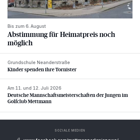
Bis zum 6. August
Abstimmung für Heimatpreis noch
möglich
Grundschule Neanderstraße
Kinder spenden ihre Tornister
Kinder spenden ihre Tornister
Am 11. und 12. Juli 2026
Deutsche Mannschaftsmeisterschaften der Jungen im Gol
Deutsche Mannschaftsmeisterschaften der Jungen im
Golfclub Mettmann
SOZIALE MEDIEN