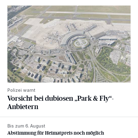
Vorsicht bei dubiosen „Park & Fly“-Anbietern
Polizei warnt
Vorsicht bei dubiosen „Park & Fly“-
Anbietern
Bis zum 6. August
Abstimmung für Heimatpreis noch möglich
Abstimmung für Heimatpreis noch möglich