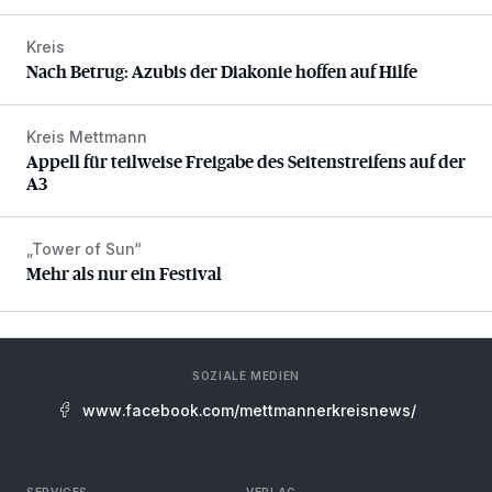
Kreis
Nach Betrug: Azubis der Diakonie hoffen auf Hilfe
Nach Betrug: Azubis der Diakonie hoffen auf Hilfe
Kreis Mettmann
Appell für teilweise Freigabe des Seitenstreifens auf der A
Appell für teilweise Freigabe des Seitenstreifens auf der
A3
„Tower of Sun“
Mehr als nur ein Festival
Mehr als nur ein Festival
SOZIALE MEDIEN
www.facebook.com/mettmannerkreisnews/