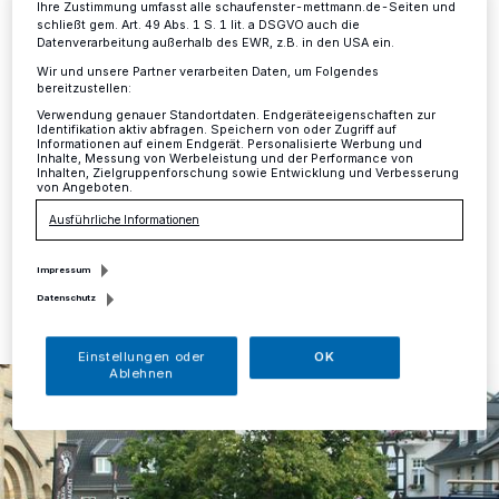
dem Marktplatz statt
Ihre Zustimmung umfasst alle schaufenster-mettmann.de-Seiten und
schließt gem. Art. 49 Abs. 1 S. 1 lit. a DSGVO auch die
Datenverarbeitung außerhalb des EWR, z.B. in den USA ein.
Mettmann
·
Aufgrund verschiedener Unwägbarkeiten
Wir und unsere Partner verarbeiten Daten, um Folgendes
in der Abfolge der Sanierungsarbeiten am Kirchenschiff
bereitzustellen:
der Kirche St. Lambertus Mettmann hat sich der
Verwendung genauer Standortdaten. Endgeräteeigenschaften zur
Kirchenvorstand entschlossen, den Marktplatz für die
Identifikation aktiv abfragen. Speichern von oder Zugriff auf
Informationen auf einem Endgerät. Personalisierte Werbung und
diversen Festivitäten in diesem Jahr doch zur
Inhalte, Messung von Werbeleistung und der Performance von
Verfügung zu stellen.
Inhalten, Zielgruppenforschung sowie Entwicklung und Verbesserung
von Angeboten.
Ausführliche Informationen
26.04.2024 , 09:28 Uhr
Eine Minute Lesezeit
Impressum
Datenschutz
Einstellungen oder
OK
Ablehnen