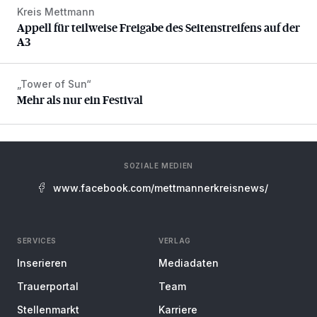
Kreis Mettmann
Appell für teilweise Freigabe des Seitenstreifens auf der A
Appell für teilweise Freigabe des Seitenstreifens auf der
A3
„Tower of Sun“
Mehr als nur ein Festival
Mehr als nur ein Festival
SOZIALE MEDIEN
www.facebook.com/mettmannerkreisnews/
SERVICES
VERLAG
Inserieren
Mediadaten
Trauerportal
Team
Stellenmarkt
Karriere