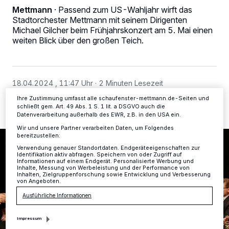
personenbezogene Daten wie Browserdaten oder eindeutige
Mettmann
·
Passend zum US-Wahljahr wirft das
Kennungen auf Ihrem Gerät zu. Durch Auswahl von OK aktivieren Sie
Stadtorchester Mettmann mit seinem Dirigenten
Tracking-Technologien für die unter „Wir und unsere Partner
verarbeiten Daten, um Ihnen Dienste bereitzustellen“ aufgeführten
Michael Gilcher beim Frühjahrskonzert am 5. Mai einen
Zwecke. Wenn Tracker deaktiviert sind, sind manche Inhalte und
weiten Blick über den großen Teich.
Anzeigen möglicherweise nicht mehr so relevant für Sie. Sie können
dieses Menü jederzeit wieder aufrufen, um Ihre Einstellungen zu
ändern oder Ihre Einwilligung zu widerrufen, indem Sie auf den Link
Einstellungen oder Ablehnen am unteren Rand der Webseite klicken.
Ihre Einstellungen gelten innerhalb unseres Website. Weitere
18.04.2024 , 11:47 Uhr
2 Minuten Lesezeit
Informationen finden Sie in unserer Datenschutzerklärung.
Ihre Zustimmung umfasst alle schaufenster-mettmann.de-Seiten und
schließt gem. Art. 49 Abs. 1 S. 1 lit. a DSGVO auch die
Datenverarbeitung außerhalb des EWR, z.B. in den USA ein.
Wir und unsere Partner verarbeiten Daten, um Folgendes
bereitzustellen:
Verwendung genauer Standortdaten. Endgeräteeigenschaften zur
Identifikation aktiv abfragen. Speichern von oder Zugriff auf
Informationen auf einem Endgerät. Personalisierte Werbung und
Inhalte, Messung von Werbeleistung und der Performance von
Inhalten, Zielgruppenforschung sowie Entwicklung und Verbesserung
von Angeboten.
Ausführliche Informationen
Impressum