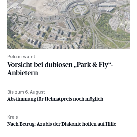
Polizei warnt
Vorsicht bei dubiosen „Park & Fly“-
Anbietern
Bis zum 6. August
Abstimmung für Heimatpreis noch möglich
Abstimmung für Heimatpreis noch möglich
Kreis
Nach Betrug: Azubis der Diakonie hoffen auf Hilfe
Nach Betrug: Azubis der Diakonie hoffen auf Hilfe