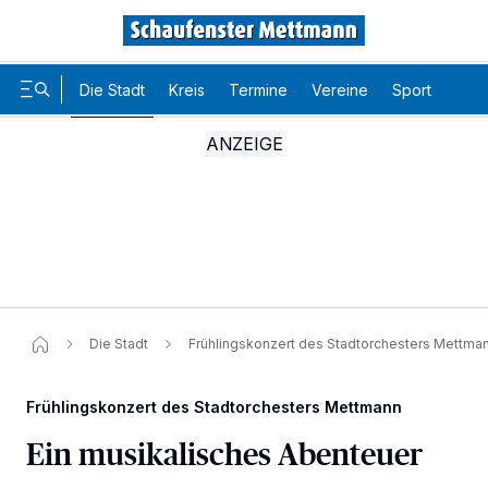
Die Stadt
Kreis
Termine
Vereine
Sport
Karr
Die Stadt
Frühlingskonzert des Stadtorchesters Mettman
Frühlingskonzert des Stadtorchesters Mettmann
Ein musikalisches Abenteuer
Wir und unsere
-Partner speichern und greifen auf
218