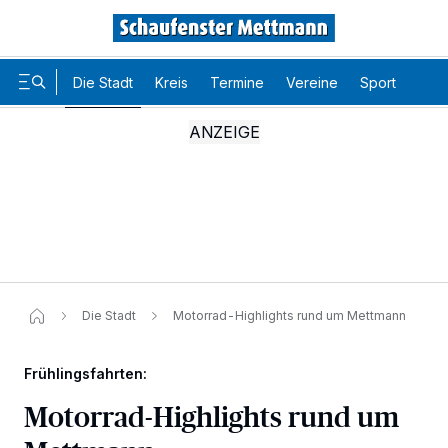
Die Stadt
Kreis
Termine
Vereine
Sport
Karr
Die Stadt
Motorrad-Highlights rund um Mettmann
Frühlingsfahrten:
Motorrad-Highlights rund um