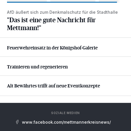
AfD äußert sich zum Denkmalschutz für die Stadthalle
"Das ist eine gute Nachricht für Mettmann!"
"Das ist eine gute Nachricht für
Mettmann!"
Feuerwehreinsatz in der Königshof-Galerie
Feuerwehreinsatz in der Königshof-Galerie
Trainieren und regenerieren
Trainieren und regenerieren
Alt Bewährtes trifft auf neue Eventkonzepte
Alt Bewährtes trifft auf neue Eventkonzepte
SOZIALE MEDIEN
www.facebook.com/mettmannerkreisnews/