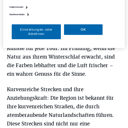
Impressum
Naturschönheiten und landschaftliche
Datenschutz
Highlights:
Die vielfältige Landschaft rund um
Einstellungen oder
OK
Mettmann, von blühenden Feldern bis zu
Ablehnen
geheimnisvollen Wäldern, bietet eine perfekte
Kulisse für jede Tour. Im Frühling, wenn die
Natur aus ihrem Winterschlaf erwacht, sind
die Farben lebhafter und die Luft frischer –
ein wahrer Genuss für die Sinne.
Kurvenreiche Strecken und ihre
Anziehungskraft:
Die Region ist bekannt für
ihre kurvenreichen Straßen, die durch
atemberaubende Naturlandschaften führen.
Diese Strecken sind nicht nur eine