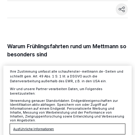
Wir und unsere
-Partner speichern und greifen auf
218
personenbezogene Daten wie Browserdaten oder eindeutige
Kennungen auf Ihrem Gerät zu. Durch Auswahl von OK aktivieren Sie
Tracking-Technologien für die unter „Wir und unsere Partner
verarbeiten Daten, um Ihnen Dienste bereitzustellen“ aufgeführten
Zwecke. Wenn Tracker deaktiviert sind, sind manche Inhalte und
Anzeigen möglicherweise nicht mehr so relevant für Sie. Sie können
dieses Menü jederzeit wieder aufrufen, um Ihre Einstellungen zu
Warum Frühlingsfahrten rund um Mettmann so
ändern oder Ihre Einwilligung zu widerrufen, indem Sie auf den Link
besonders sind
Einstellungen oder Ablehnen am unteren Rand der Webseite klicken.
Ihre Einstellungen gelten innerhalb unseres Website. Weitere
Informationen finden Sie in unserer Datenschutzerklärung.
Der Frühling bringt nicht nur die Natur zum
Ihre Zustimmung umfasst alle schaufenster-mettmann.de-Seiten und
schließt gem. Art. 49 Abs. 1 S. 1 lit. a DSGVO auch die
Blühen, sondern erweckt auch die
Datenverarbeitung außerhalb des EWR, z.B. in den USA ein.
Leidenschaft jedes Motorradfahrers.
Wir und unsere Partner verarbeiten Daten, um Folgendes
bereitzustellen:
Besonders in der Gegend rund um Mettmann
Verwendung genauer Standortdaten. Endgeräteeigenschaften zur
Identifikation aktiv abfragen. Speichern von oder Zugriff auf
öffnet sich eine Welt voller Fahrvergnügen
Informationen auf einem Endgerät. Personalisierte Werbung und
Inhalte, Messung von Werbeleistung und der Performance von
und landschaftlicher Schönheiten. Doch was
Inhalten, Zielgruppenforschung sowie Entwicklung und Verbesserung
von Angeboten.
genau macht die Frühlingsfahrten hier so
Ausführliche Informationen
einzigartig?