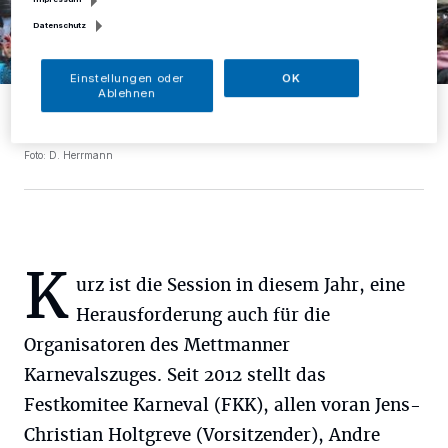
Datenschutz
Einstellungen oder
OK
Ablehnen
Es wird bunt, es wird laut, es wird voll: Der Mettmanner
Karenvalszug lockt zuverlässig bestgelaunte Menschenmassen in
die Innenstadt.
Foto: D. Herrmann
K
urz ist die Session in diesem Jahr, eine
Herausforderung auch für die
Organisatoren des Mettmanner
Karnevalszuges. Seit 2012 stellt das
Festkomitee Karneval (FKK), allen voran Jens-
Christian Holtgreve (Vorsitzender), Andre