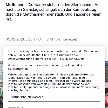
Wir und unsere
-Partner speichern und greifen auf
218
Mettmann
·
Die Narren stehen in den Startlöchern: Am
personenbezogene Daten wie Browserdaten oder eindeutige
nächsten Samstag schlängelt sich der Karnevalszug
Kennungen auf Ihrem Gerät zu. Durch Auswahl von OK aktivieren Sie
durch die Mettmanner Innenstadt. Und Tausende feiern
Tracking-Technologien für die unter „Wir und unsere Partner
verarbeiten Daten, um Ihnen Dienste bereitzustellen“ aufgeführten
mit.
Zwecke. Wenn Tracker deaktiviert sind, sind manche Inhalte und
Anzeigen möglicherweise nicht mehr so relevant für Sie. Sie können
dieses Menü jederzeit wieder aufrufen, um Ihre Einstellungen zu
ändern oder Ihre Einwilligung zu widerrufen, indem Sie auf den Link
Einstellungen oder Ablehnen am unteren Rand der Webseite klicken.
05.02.2026 , 16:37 Uhr
2 Minuten Lesezeit
Ihre Einstellungen gelten innerhalb unseres Website. Weitere
Informationen finden Sie in unserer Datenschutzerklärung.
Ihre Zustimmung umfasst alle schaufenster-mettmann.de-Seiten und
schließt gem. Art. 49 Abs. 1 S. 1 lit. a DSGVO auch die
Datenverarbeitung außerhalb des EWR, z.B. in den USA ein.
Wir und unsere Partner verarbeiten Daten, um Folgendes
bereitzustellen:
Verwendung genauer Standortdaten. Endgeräteeigenschaften zur
Identifikation aktiv abfragen. Speichern von oder Zugriff auf
Informationen auf einem Endgerät. Personalisierte Werbung und
Inhalte, Messung von Werbeleistung und der Performance von
Inhalten, Zielgruppenforschung sowie Entwicklung und Verbesserung
von Angeboten.
Ausführliche Informationen
Impressum