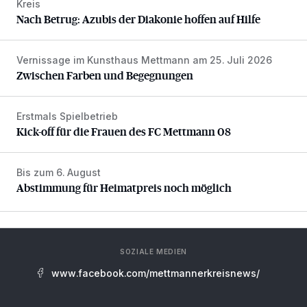
Kreis
Nach Betrug: Azubis der Diakonie hoffen auf Hilfe
Nach Betrug: Azubis der Diakonie hoffen auf Hilfe
Vernissage im Kunsthaus Mettmann am 25. Juli 2026
Zwischen Farben und Begegnungen
Zwischen Farben und Begegnungen
Erstmals Spielbetrieb
Kick-off für die Frauen des FC Mettmann 08
Kick-off für die Frauen des FC Mettmann 08
Bis zum 6. August
Abstimmung für Heimatpreis noch möglich
Abstimmung für Heimatpreis noch möglich
SOZIALE MEDIEN
www.facebook.com/mettmannerkreisnews/