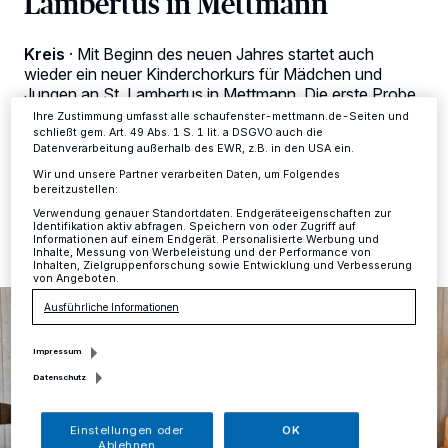
Lambertus in Mettmann
Anzeigen möglicherweise nicht mehr so relevant für Sie. Sie können
dieses Menü jederzeit wieder aufrufen, um Ihre Einstellungen zu
ändern oder Ihre Einwilligung zu widerrufen, indem Sie auf den Link
Kreis
·
Mit Beginn des neuen Jahres startet auch
Einstellungen oder Ablehnen am unteren Rand der Webseite klicken.
wieder ein neuer Kinderchorkurs für Mädchen und
Ihre Einstellungen gelten innerhalb unseres Website. Weitere
Jungen an St. Lambertus in Mettmann. Die erste Probe
Informationen finden Sie in unserer Datenschutzerklärung.
findet am Donnerstag, den 15. Januar statt.
Ihre Zustimmung umfasst alle schaufenster-mettmann.de-Seiten und
schließt gem. Art. 49 Abs. 1 S. 1 lit. a DSGVO auch die
Datenverarbeitung außerhalb des EWR, z.B. in den USA ein.
Wir und unsere Partner verarbeiten Daten, um Folgendes
bereitzustellen:
07.01.2026 , 12:03 Uhr
Eine Minute Lesezeit
Verwendung genauer Standortdaten. Endgeräteeigenschaften zur
Identifikation aktiv abfragen. Speichern von oder Zugriff auf
Informationen auf einem Endgerät. Personalisierte Werbung und
Inhalte, Messung von Werbeleistung und der Performance von
Inhalten, Zielgruppenforschung sowie Entwicklung und Verbesserung
von Angeboten.
Ausführliche Informationen
Impressum
Datenschutz
Einstellungen oder
OK
Ablehnen