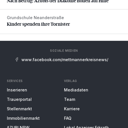
Nach Betrug: Azubis der Diakonie hoffen auf Hilfe
Grundschule Neanderstraße
Kinder spenden ihre Tornister
Kinder spenden ihre Tornister
SOZIALE MEDIEN
www.facebook.com/mettmannerkreisnews/
SERVICES
VERLAG
Inserieren
Mediadaten
Trauerportal
Team
Stellenmarkt
Karriere
Immobilienmarkt
FAQ
AZUBI NRW
Lokal Anzeiger Erkrath