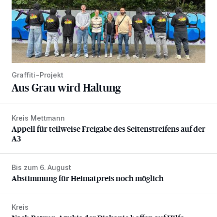
Graffiti-Projekt
Aus Grau wird Haltung
Kreis Mettmann
Appell für teilweise Freigabe des Seitenstreifens auf der A
Appell für teilweise Freigabe des Seitenstreifens auf der
A3
Bis zum 6. August
Abstimmung für Heimatpreis noch möglich
Abstimmung für Heimatpreis noch möglich
Kreis
Nach Betrug: Azubis der Diakonie hoffen auf Hilfe