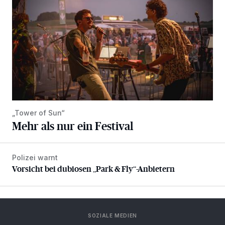
„Tower of Sun“
Mehr als nur ein Festival
Polizei warnt
Vorsicht bei dubiosen „Park & Fly“-Anbietern
Vorsicht bei dubiosen „Park & Fly“-Anbietern
SOZIALE MEDIEN