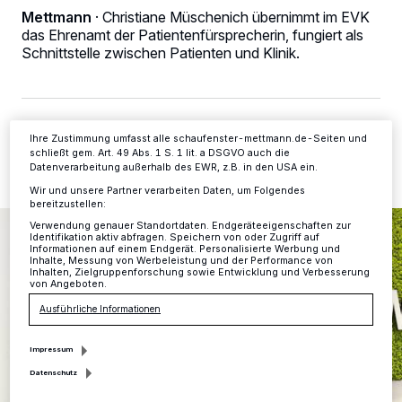
Tracking-Technologien für die unter „Wir und unsere Partner
Mettmann
·
Christiane Müschenich übernimmt im EVK
verarbeiten Daten, um Ihnen Dienste bereitzustellen“ aufgeführten
Zwecke. Wenn Tracker deaktiviert sind, sind manche Inhalte und
das Ehrenamt der Patientenfürsprecherin, fungiert als
Anzeigen möglicherweise nicht mehr so relevant für Sie. Sie können
Schnittstelle zwischen Patienten und Klinik.
dieses Menü jederzeit wieder aufrufen, um Ihre Einstellungen zu
ändern oder Ihre Einwilligung zu widerrufen, indem Sie auf den Link
Einstellungen oder Ablehnen am unteren Rand der Webseite klicken.
Ihre Einstellungen gelten innerhalb unseres Website. Weitere
Informationen finden Sie in unserer Datenschutzerklärung.
11.12.2025 , 11:09 Uhr
2 Minuten Lesezeit
Ihre Zustimmung umfasst alle schaufenster-mettmann.de-Seiten und
schließt gem. Art. 49 Abs. 1 S. 1 lit. a DSGVO auch die
Datenverarbeitung außerhalb des EWR, z.B. in den USA ein.
Wir und unsere Partner verarbeiten Daten, um Folgendes
bereitzustellen:
Verwendung genauer Standortdaten. Endgeräteeigenschaften zur
Identifikation aktiv abfragen. Speichern von oder Zugriff auf
Informationen auf einem Endgerät. Personalisierte Werbung und
Inhalte, Messung von Werbeleistung und der Performance von
Inhalten, Zielgruppenforschung sowie Entwicklung und Verbesserung
von Angeboten.
Ausführliche Informationen
Impressum
Datenschutz