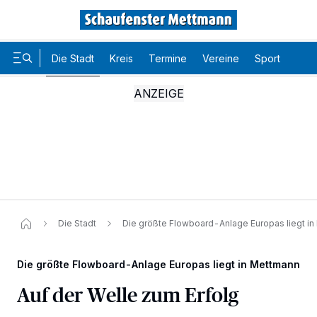
Die Stadt
Kreis
Termine
Vereine
Sport
Karr
Die Stadt
Die größte Flowboard-Anlage Europas liegt i
Die größte Flowboard-Anlage Europas liegt in Mettmann
Auf der Welle zum Erfolg