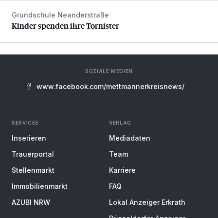
Grundschule Neanderstraße
Kinder spenden ihre Tornister
Kinder spenden ihre Tornister
SOZIALE MEDIEN
www.facebook.com/mettmannerkreisnews/
SERVICES
VERLAG
Inserieren
Mediadaten
Trauerportal
Team
Stellenmarkt
Karriere
Immobilienmarkt
FAQ
AZUBI NRW
Lokal Anzeiger Erkrath