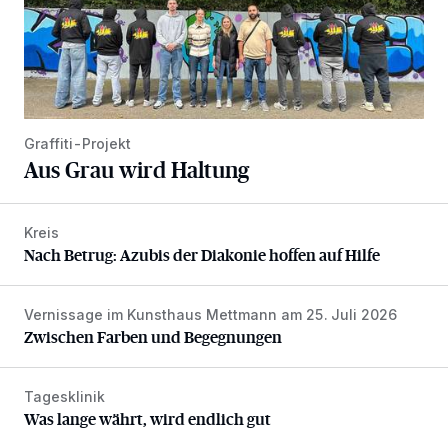
Graffiti-Projekt
Aus Grau wird Haltung
Kreis
Nach Betrug: Azubis der Diakonie hoffen auf Hilfe
Nach Betrug: Azubis der Diakonie hoffen auf Hilfe
Vernissage im Kunsthaus Mettmann am 25. Juli 2026
Zwischen Farben und Begegnungen
Zwischen Farben und Begegnungen
Tagesklinik
Was lange währt, wird endlich gut
Was lange währt, wird endlich gut