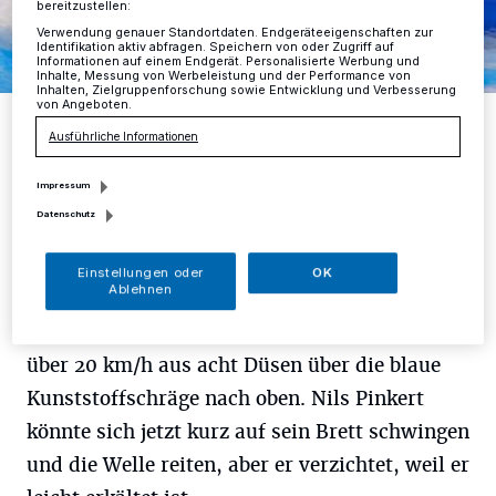
bereitzustellen:
Verwendung genauer Standortdaten. Endgeräteeigenschaften zur
Identifikation aktiv abfragen. Speichern von oder Zugriff auf
Informationen auf einem Endgerät. Personalisierte Werbung und
Inhalte, Messung von Werbeleistung und der Performance von
Inhalten, Zielgruppenforschung sowie Entwicklung und Verbesserung
von Angeboten.
Der Chef hat den Bogen raus: Nils Pinkert steigt auch gerne selbst
aufs Brett und reitet seine Welle.
Ausführliche Informationen
Foto: Pinkert
Impressum
Datenschutz
Einstellungen oder
OK
E
Ablehnen
in Knopfdruck genügt und das Wasser
schießt, getrieben von acht Pumpen, mit
über 20 km/h aus acht Düsen über die blaue
Kunststoffschräge nach oben. Nils Pinkert
könnte sich jetzt kurz auf sein Brett schwingen
und die Welle reiten, aber er verzichtet, weil er