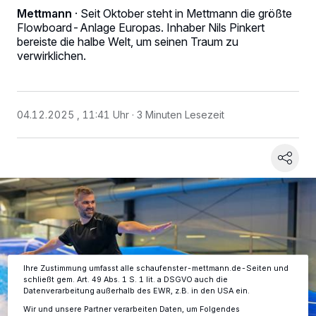
Mettmann
·
Seit Oktober steht in Mettmann die größte
Flowboard-Anlage Europas. Inhaber Nils Pinkert
bereiste die halbe Welt, um seinen Traum zu
verwirklichen.
04.12.2025 , 11:41 Uhr
3 Minuten Lesezeit
Wir und unsere
-Partner speichern und greifen auf
218
personenbezogene Daten wie Browserdaten oder eindeutige
Kennungen auf Ihrem Gerät zu. Durch Auswahl von OK aktivieren Sie
Tracking-Technologien für die unter „Wir und unsere Partner
verarbeiten Daten, um Ihnen Dienste bereitzustellen“ aufgeführten
Zwecke. Wenn Tracker deaktiviert sind, sind manche Inhalte und
Anzeigen möglicherweise nicht mehr so relevant für Sie. Sie können
dieses Menü jederzeit wieder aufrufen, um Ihre Einstellungen zu
ändern oder Ihre Einwilligung zu widerrufen, indem Sie auf den Link
Einstellungen oder Ablehnen am unteren Rand der Webseite klicken.
Ihre Einstellungen gelten innerhalb unseres Website. Weitere
Informationen finden Sie in unserer Datenschutzerklärung.
Ihre Zustimmung umfasst alle schaufenster-mettmann.de-Seiten und
schließt gem. Art. 49 Abs. 1 S. 1 lit. a DSGVO auch die
Datenverarbeitung außerhalb des EWR, z.B. in den USA ein.
Wir und unsere Partner verarbeiten Daten, um Folgendes