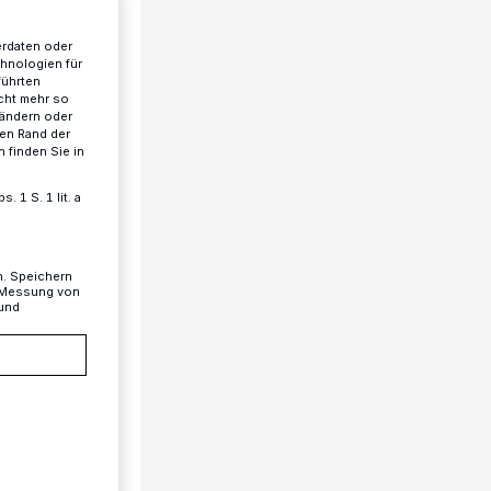
erdaten oder
chnologien für
führten
itergebaut werden
cht mehr so
 ändern oder
ren Rand der
 finden Sie in
 1 S. 1 lit. a
n. Speichern
, Messung von
 und