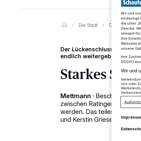
Wir und un
eindeutige 
die unter „
Die Stadt
Der Lückenschl
Zwecke. Wen
relevant fü
Ihre Einwil
Webseite kl
Der Lückenschluss der A 44
unserer Da
endlich weitergebaut werde
Ihre Zustim
DSGVO auch 
Starkes Signa
Wir und u
Verwendung 
von oder Zu
Werbeleist
Verbesseru
Mettmann
·
Beschlossene S
Ausführlic
zwischen Ratingen und Heil
werden. Das teilen die Bu
Impressu
und Kerstin Griese (SPD) mi
Datensch