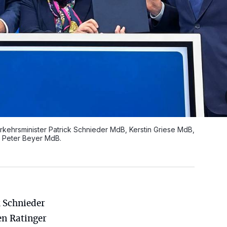
kehrsminister Patrick Schnieder MdB, Kerstin Griese MdB,
 Peter Beyer MdB.
k Schnieder
en Ratinger