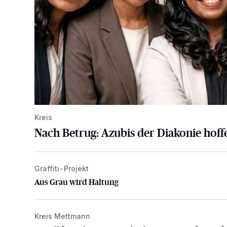
Kreis
Nach Betrug: Azubis der Diakonie hoffe
Graffiti-Projekt
Aus Grau wird Haltung
Aus Grau wird Haltung
Kreis Mettmann
Appell für teilweise Freigabe des Seitenstreifens auf