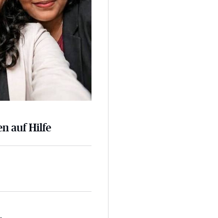
n auf Hilfe
 der A3