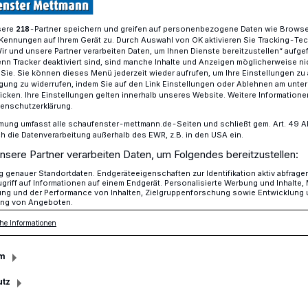
sere
-Partner speichern und greifen auf personenbezogene Daten wie Brows
218
Kennungen auf Ihrem Gerät zu. Durch Auswahl von OK aktivieren Sie Tracking-Te
Wir und unsere Partner verarbeiten Daten, um Ihnen Dienste bereitzustellen“ aufge
uss der A 44 zwischen Ratingen und Heiligenhaus kann endlich we
n Tracker deaktiviert sind, sind manche Inhalte und Anzeigen möglicherweise ni
r Sie. Sie können dieses Menü jederzeit wieder aufrufen, um Ihre Einstellungen zu
ligung zu widerrufen, indem Sie auf den Link Einstellungen oder Ablehnen am unte
icken. Ihre Einstellungen gelten innerhalb unseres Website. Weitere Informationen
 zwischen Ratingen und Heiligenhaus kann
tenschutzerklärung.
n
mung umfasst alle schaufenster-mettmann.de-Seiten und schließt gem. Art. 49 Abs.
die Datenverarbeitung außerhalb des EWR, z.B. in den USA ein.
l für die Region
nsere Partner verarbeiten Daten, um Folgendes bereitzustellen:
genauer Standortdaten. Endgeräteeigenschaften zur Identifikation aktiv abfrage
griff auf Informationen auf einem Endgerät. Personalisierte Werbung und Inhalte
ung und der Performance von Inhalten, Zielgruppenforschung sowie Entwicklung
ng von Angeboten.
ache: Der Lückenschluss der A 44
he Informationen
igenhaus kann endlich weitergebaut
ndestagsabgeordneten Peter Beyer (CDU)
m
t.
utz