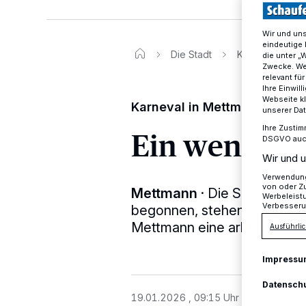
Wir und un
eindeutige 
Die Stadt
Karneval in Me
die unter „
Zwecke. Wen
relevant fü
Ihre Einwil
Webseite kl
Karneval in Mettmann
unserer Da
Ihre Zustim
Ein wenig Ho
DSGVO auch 
Wir und u
Verwendung 
von oder Zu
Mettmann
·
Die Session ist
Werbeleist
Verbesseru
begonnen, stehen die Karnev
Mettmann eine arbeitsreiche
Ausführlic
Impressu
Datensch
19.01.2026 , 09:15 Uhr
2 Minuten Le