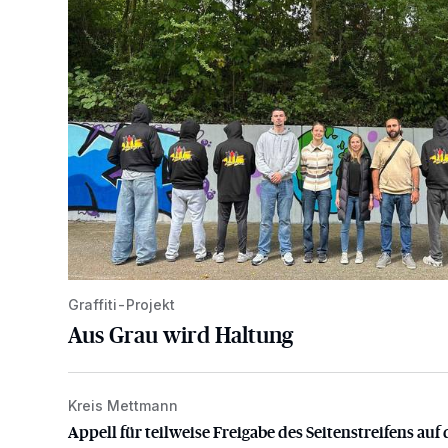
Graffiti-Projekt
Aus Grau wird Haltung
Kreis Mettmann
Appell für teilweise Freigabe des Seitenstreifens auf
Appell für teilweise Freigabe des Seitenstreifens auf 