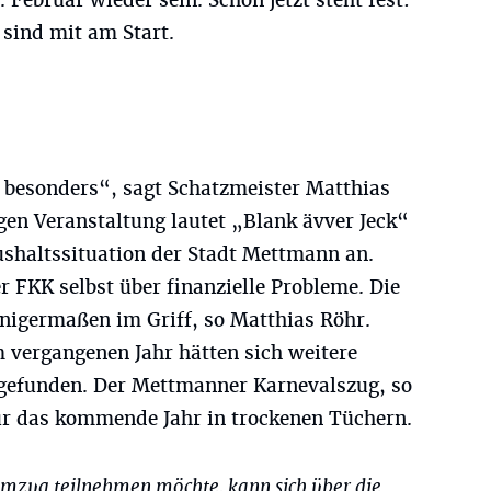
. Februar wieder sein. Schon jetzt steht fest:
 sind mit am Start.
 besonders“, sagt Schatzmeister Matthias
gen Veranstaltung lautet „Blank ävver Jeck“
ushaltssituation der Stadt Mettmann an.
r FKK selbst über finanzielle Probleme. Die
inigermaßen im Griff, so Matthias Röhr.
 vergangenen Jahr hätten sich weitere
 gefunden. Der Mettmanner Karnevalszug, so
für das kommende Jahr in trockenen Tüchern.
zug teilnehmen möchte, kann sich über die