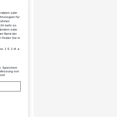
erdaten oder
chnologien für
führten
cht mehr so
 ändern oder
ren Rand der
 finden Sie in
 1 S. 1 lit. a
n. Speichern
, Messung von
 und