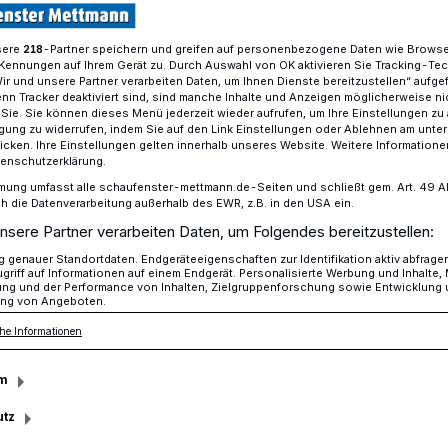
sere
-Partner speichern und greifen auf personenbezogene Daten wie Brows
218
Kennungen auf Ihrem Gerät zu. Durch Auswahl von OK aktivieren Sie Tracking-Te
ttmann - Die Session geht Schlag auf Schlag
Wir und unsere Partner verarbeiten Daten, um Ihnen Dienste bereitzustellen“ aufge
n Tracker deaktiviert sind, sind manche Inhalte und Anzeigen möglicherweise ni
r Sie. Sie können dieses Menü jederzeit wieder aufrufen, um Ihre Einstellungen zu
ligung zu widerrufen, indem Sie auf den Link Einstellungen oder Ablehnen am unte
icken. Ihre Einstellungen gelten innerhalb unseres Website. Weitere Informationen
tenschutzerklärung.
mung umfasst alle schaufenster-mettmann.de-Seiten und schließt gem. Art. 49 Abs.
lterdiepolter
die Datenverarbeitung außerhalb des EWR, z.B. in den USA ein.
nsere Partner verarbeiten Daten, um Folgendes bereitzustellen:
genauer Standortdaten. Endgeräteeigenschaften zur Identifikation aktiv abfrage
griff auf Informationen auf einem Endgerät. Personalisierte Werbung und Inhalte
 kurz diesmal. Kaum hat das neue Jahr
ung und der Performance von Inhalten, Zielgruppenforschung sowie Entwicklung
ng von Angeboten.
alisten in den Startblöcken. Für den FKK
 Zeit.
he Informationen
m
utz
sezeit