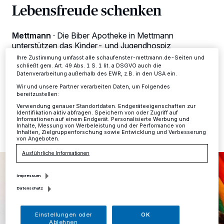
Lebensfreude schenken
Anzeigen möglicherweise nicht mehr so relevant für Sie. Sie können
dieses Menü jederzeit wieder aufrufen, um Ihre Einstellungen zu
ändern oder Ihre Einwilligung zu widerrufen, indem Sie auf den Link
Einstellungen oder Ablehnen am unteren Rand der Webseite klicken.
Mettmann
·
Die Biber Apotheke in Mettmann
Ihre Einstellungen gelten innerhalb unseres Website. Weitere
unterstützen das Kinder- und Jugendhospiz
Informationen finden Sie in unserer Datenschutzerklärung.
Regenbogenland mit einer Spende in Höhe von 5.000
Ihre Zustimmung umfasst alle schaufenster-mettmann.de-Seiten und
Euro.
schließt gem. Art. 49 Abs. 1 S. 1 lit. a DSGVO auch die
Datenverarbeitung außerhalb des EWR, z.B. in den USA ein.
Wir und unsere Partner verarbeiten Daten, um Folgendes
bereitzustellen:
27.02.2026 , 13:59 Uhr
Eine Minute Lesezeit
Verwendung genauer Standortdaten. Endgeräteeigenschaften zur
Identifikation aktiv abfragen. Speichern von oder Zugriff auf
Informationen auf einem Endgerät. Personalisierte Werbung und
Inhalte, Messung von Werbeleistung und der Performance von
Inhalten, Zielgruppenforschung sowie Entwicklung und Verbesserung
von Angeboten.
Ausführliche Informationen
Impressum
Datenschutz
Einstellungen oder
OK
Ablehnen