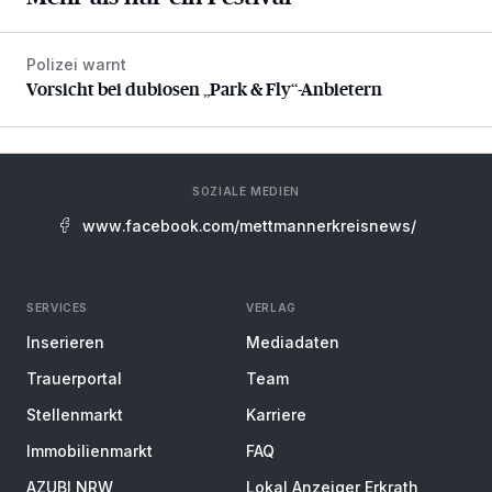
Polizei warnt
Vorsicht bei dubiosen „Park & Fly“-Anbietern
Vorsicht bei dubiosen „Park & Fly“-Anbietern
SOZIALE MEDIEN
www.facebook.com/mettmannerkreisnews/
SERVICES
VERLAG
Inserieren
Mediadaten
Trauerportal
Team
Stellenmarkt
Karriere
Immobilienmarkt
FAQ
AZUBI NRW
Lokal Anzeiger Erkrath