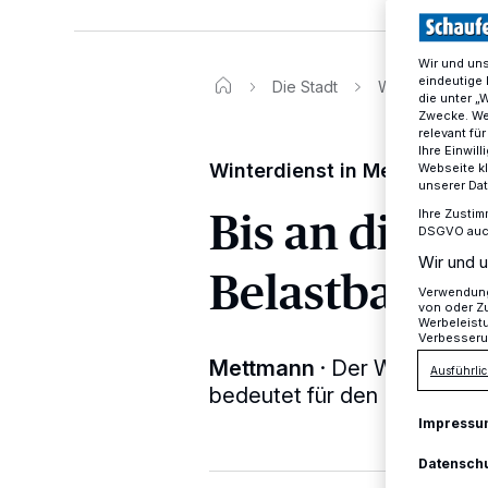
Wir und un
eindeutige 
Die Stadt
Winterdienst i
die unter „
Zwecke. Wen
relevant fü
Ihre Einwil
Winterdienst in Mettmann
Webseite kl
unserer Da
Bis an die G
Ihre Zustim
DSGVO auch 
Wir und u
Belastbarkei
Verwendung 
von oder Zu
Werbeleist
Verbesseru
Mettmann
·
Der Winter hat 
Ausführlic
bedeutet für den Baubetrie
Impressu
Datensch