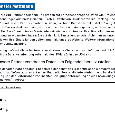
sere
-Partner speichern und greifen auf personenbezogene Daten wie Brows
218
Kennungen auf Ihrem Gerät zu. Durch Auswahl von OK aktivieren Sie Tracking-Te
n Mettmann Bis an die Grenzen der Belastbarkeit
Wir und unsere Partner verarbeiten Daten, um Ihnen Dienste bereitzustellen“ aufge
n Tracker deaktiviert sind, sind manche Inhalte und Anzeigen möglicherweise ni
r Sie. Sie können dieses Menü jederzeit wieder aufrufen, um Ihre Einstellungen zu
ligung zu widerrufen, indem Sie auf den Link Einstellungen oder Ablehnen am unte
icken. Ihre Einstellungen gelten innerhalb unseres Website. Weitere Informationen
tenschutzerklärung.
renzen der
mung umfasst alle schaufenster-mettmann.de-Seiten und schließt gem. Art. 49 Abs.
die Datenverarbeitung außerhalb des EWR, z.B. in den USA ein.
nsere Partner verarbeiten Daten, um Folgendes bereitzustellen:
t
genauer Standortdaten. Endgeräteeigenschaften zur Identifikation aktiv abfrage
griff auf Informationen auf einem Endgerät. Personalisierte Werbung und Inhalte
ung und der Performance von Inhalten, Zielgruppenforschung sowie Entwicklung
ng von Angeboten.
seine Muskeln spielen lassen. Das
he Informationen
bshof: Dauereinsatz.
m
utz