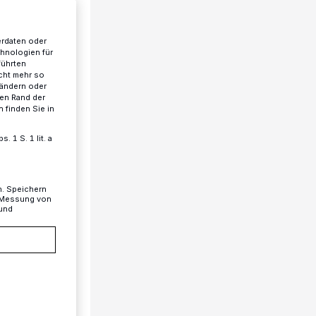
erdaten oder
chnologien für
führten
cht mehr so
 ändern oder
ren Rand der
 finden Sie in
 1 S. 1 lit. a
n. Speichern
, Messung von
 und