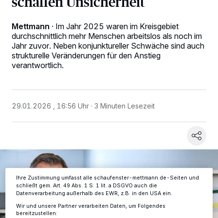
schaffen Unsicherheit
Mettmann
·
Im Jahr 2025 waren im Kreisgebiet
durchschnittlich mehr Menschen arbeitslos als noch im
Jahr zuvor. Neben konjunktureller Schwäche sind auch
strukturelle Veränderungen für den Anstieg
verantwortlich.
Wir und unsere
-Partner speichern und greifen auf
218
personenbezogene Daten wie Browserdaten oder eindeutige
Kennungen auf Ihrem Gerät zu. Durch Auswahl von OK aktivieren Sie
Tracking-Technologien für die unter „Wir und unsere Partner
29.01.2026 , 16:56 Uhr
3 Minuten Lesezeit
verarbeiten Daten, um Ihnen Dienste bereitzustellen“ aufgeführten
Zwecke. Wenn Tracker deaktiviert sind, sind manche Inhalte und
Anzeigen möglicherweise nicht mehr so relevant für Sie. Sie können
dieses Menü jederzeit wieder aufrufen, um Ihre Einstellungen zu
ändern oder Ihre Einwilligung zu widerrufen, indem Sie auf den Link
Einstellungen oder Ablehnen am unteren Rand der Webseite klicken.
Ihre Einstellungen gelten innerhalb unseres Website. Weitere
Informationen finden Sie in unserer Datenschutzerklärung.
Ihre Zustimmung umfasst alle schaufenster-mettmann.de-Seiten und
schließt gem. Art. 49 Abs. 1 S. 1 lit. a DSGVO auch die
Datenverarbeitung außerhalb des EWR, z.B. in den USA ein.
Wir und unsere Partner verarbeiten Daten, um Folgendes
bereitzustellen: