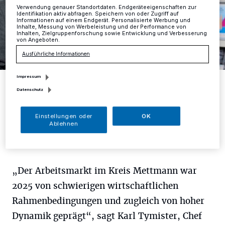
Verwendung genauer Standortdaten. Endgeräteeigenschaften zur
Identifikation aktiv abfragen. Speichern von oder Zugriff auf
Informationen auf einem Endgerät. Personalisierte Werbung und
Inhalte, Messung von Werbeleistung und der Performance von
Inhalten, Zielgruppenforschung sowie Entwicklung und Verbesserung
von Angeboten.
Ausführliche Informationen
Impressum
Bernd Lohmüller (Geschäftsführer jobcenter ME-aktiv) und Karl
Tymister (Vorsitzender der Geschäftsführung der Agentur für Arbeit
Datenschutz
Mettmann).
Foto: Guntmar Fritz
Einstellungen oder
OK
Ablehnen
„Der Arbeitsmarkt im Kreis Mettmann war
2025 von schwierigen wirtschaftlichen
Rahmenbedingungen und zugleich von hoher
Dynamik geprägt“, sagt Karl Tymister, Chef