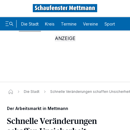
Die Stadt
Kreis
Termine
Vereine
Sport
Karr
Die Stadt
Schnelle Veränderungen schaffen Unsicherhei
Der Arbeitsmarkt in Mettmann
Schnelle Veränderungen