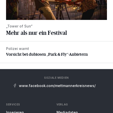
„Tower of Sun“
Mehr als nur ein Festival
Polizei warnt
Vorsicht bei dubiosen „Park & Fly“-Anbietern
Vorsicht bei dubiosen „Park & Fly“-Anbietern
SOZIALE MEDIEN
www.facebook.com/mettmannerkreisnews/
SERVICES
VERLAG
Inserieren
Mediadaten