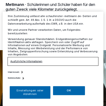
Einstellungen oder Ablehnen am unteren Rand der Webseite klicken.
Mettmann
·
Schülerinnen und Schüler haben für den
Ihre Einstellungen gelten innerhalb unseres Website. Weitere
guten Zweck viele Kilometer zurückgelegt.
Informationen finden Sie in unserer Datenschutzerklärung.
Ihre Zustimmung umfasst alle schaufenster-mettmann.de-Seiten und
schließt gem. Art. 49 Abs. 1 S. 1 lit. a DSGVO auch die
Datenverarbeitung außerhalb des EWR, z.B. in den USA ein.
29.02.2024 , 12:23 Uhr
Eine Minute Lesezeit
Wir und unsere Partner verarbeiten Daten, um Folgendes
bereitzustellen:
Verwendung genauer Standortdaten. Endgeräteeigenschaften zur
Identifikation aktiv abfragen. Speichern von oder Zugriff auf
Informationen auf einem Endgerät. Personalisierte Werbung und
Inhalte, Messung von Werbeleistung und der Performance von
Inhalten, Zielgruppenforschung sowie Entwicklung und Verbesserung
von Angeboten.
Ausführliche Informationen
Impressum
Datenschutz
Einstellungen oder
OK
Ablehnen