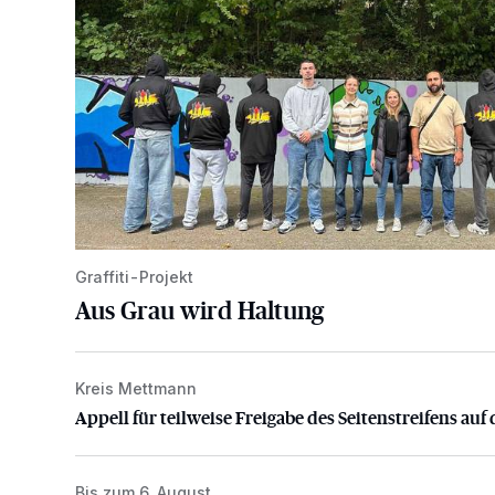
Graffiti-Projekt
Aus Grau wird Haltung
Kreis Mettmann
Appell für teilweise Freigabe des Seitenstreifens auf
Appell für teilweise Freigabe des Seitenstreifens auf 
Bis zum 6. August
Abstimmung für Heimatpreis noch möglich