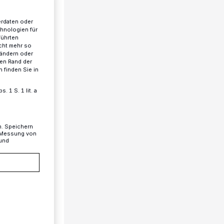
erdaten oder
chnologien für
führten
cht mehr so
 ändern oder
ren Rand der
 finden Sie in
 1 S. 1 lit. a
n. Speichern
, Messung von
 und