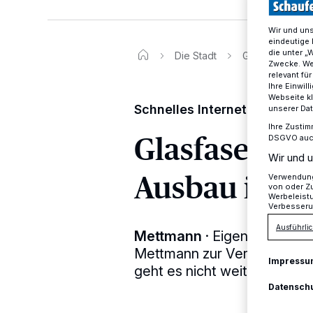
Wir und un
eindeutige 
die unter „
Die Stadt
Glasfaser: Förde
Zwecke. Wen
relevant fü
Ihre Einwil
Webseite kl
Schnelles Internet in Mettm
unserer Da
Ihre Zustim
Glasfaser: Fö
DSGVO auch 
Wir und u
Ausbau ist le
Verwendung 
von oder Zu
Werbeleist
Verbesseru
Ausführlic
Mettmann
·
Eigentlich soll
Mettmann zur Verfügung st
Impressu
geht es nicht weiter.
Datensch