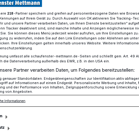
sere
-Partner speichern und greifen auf personenbezogene Daten wie Brows
218
Kennungen auf Ihrem Gerät zu. Durch Auswahl von OK aktivieren Sie Tracking-Te
Wir und unsere Partner verarbeiten Daten, um Ihnen Dienste bereitzustellen“ aufge
rtopf für Ausbau ist leer​
n Tracker deaktiviert sind, sind manche Inhalte und Anzeigen möglicherweise ni
r Sie. Sie können dieses Menü jederzeit wieder aufrufen, um Ihre Einstellungen zu
ligung zu widerrufen, indem Sie auf den Link Einstellungen oder Ablehnen am unte
icken. Ihre Einstellungen gelten innerhalb unseres Website. Weitere Informationen
ann
tenschutzerklärung.
mung umfasst alle schaufenster-mettmann.de-Seiten und schließt gem. Art. 49 Abs.
rdertopf für
die Datenverarbeitung außerhalb des EWR, z.B. in den USA ein.
nsere Partner verarbeiten Daten, um Folgendes bereitzustellen:
er
genauer Standortdaten. Endgeräteeigenschaften zur Identifikation aktiv abfrage
griff auf Informationen auf einem Endgerät. Personalisierte Werbung und Inhalte
ung und der Performance von Inhalten, Zielgruppenforschung sowie Entwicklung
ng von Angeboten.
he Informationen
te Glasfaser schon bald flächendecken in
ehen. Doch ohne Fördermittel vom Bund
m
utz