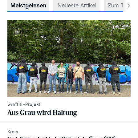
Meistgelesen
Neueste Artikel
Zum Thema
Aus Grau wird Haltung
Graffiti-Projekt
Aus Grau wird Haltung
Kreis
Nach Betrug: Azubis der Diakonie hoffen auf Hilfe