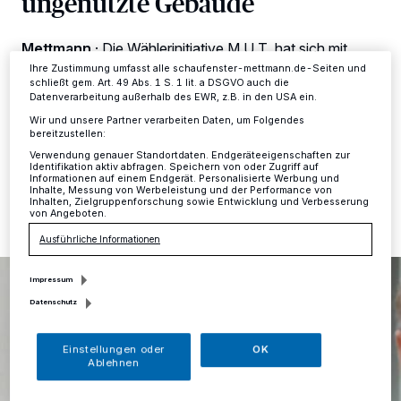
ungenutzte Gebäude
ändern oder Ihre Einwilligung zu widerrufen, indem Sie auf den Link
Einstellungen oder Ablehnen am unteren Rand der Webseite klicken.
Ihre Einstellungen gelten innerhalb unseres Website. Weitere
Mettmann
·
Die Wählerinitiative M.U.T. hat sich mit
Informationen finden Sie in unserer Datenschutzerklärung.
Gebäuden befasst, die sich im Besitz der Stadt
Ihre Zustimmung umfasst alle schaufenster-mettmann.de-Seiten und
befinden oder von ihr angemietet wurden, und sieht
schließt gem. Art. 49 Abs. 1 S. 1 lit. a DSGVO auch die
Datenverarbeitung außerhalb des EWR, z.B. in den USA ein.
dabei ein Missverhältnis zwischen Kosten und Nutzen.
Wir und unsere Partner verarbeiten Daten, um Folgendes
bereitzustellen:
Verwendung genauer Standortdaten. Endgeräteeigenschaften zur
Identifikation aktiv abfragen. Speichern von oder Zugriff auf
02.02.2024 , 08:31 Uhr
Eine Minute Lesezeit
Informationen auf einem Endgerät. Personalisierte Werbung und
Inhalte, Messung von Werbeleistung und der Performance von
Inhalten, Zielgruppenforschung sowie Entwicklung und Verbesserung
von Angeboten.
Ausführliche Informationen
Impressum
Datenschutz
Einstellungen oder
OK
Ablehnen