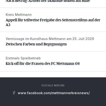
Nach Betrug: Azubis der Diakonie hoffen auf Hilfe
Kreis Mettmann
Appell für teilweise Freigabe des Seitenstreifens auf der A
Appell für teilweise Freigabe des Seitenstreifens auf der
A3
Vernissage im Kunsthaus Mettmann am 25. Juli 2026
Zwischen Farben und Begegnungen
Zwischen Farben und Begegnungen
Erstmals Spielbetrieb
Kick-off für die Frauen des FC Mettmann 08
Kick-off für die Frauen des FC Mettmann 08
SOZIALE MEDIEN
www.facebook.com/mettmannerkreisnews/